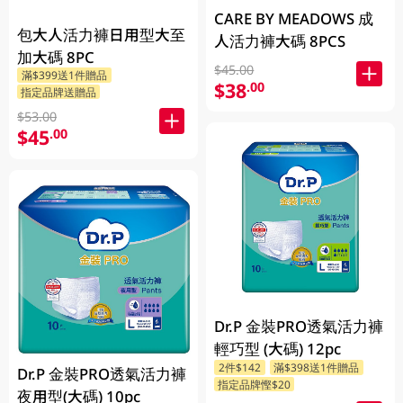
CARE BY MEADOWS 成
包大人活力褲日用型大至
人活力褲大碼 8PCS
加大碼 8PC
$45.00
滿$399送1件贈品
$38
.00
指定品牌送贈品
$53.00
$45
.00
Dr.P 金裝PRO透氣活力褲
輕巧型 (大碼) 12pc
2件$142
滿$398送1件贈品
Dr.P 金裝PRO透氣活力褲
指定品牌慳$20
夜用型(大碼) 10pc