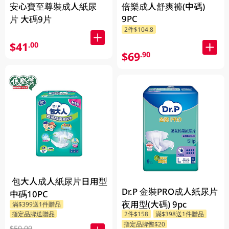
安心寶至尊裝成人紙尿
倍樂成人舒爽褲(中碼)
9PC
片 大碼9片
2件$104.8
$41
.00
$69
.90
包大人成人紙尿片日用型
Dr.P 金裝PRO成人紙尿片
中碼10PC
夜用型(大碼) 9pc
滿$399送1件贈品
指定品牌送贈品
2件$158
滿$398送1件贈品
指定品牌慳$20
$50.00