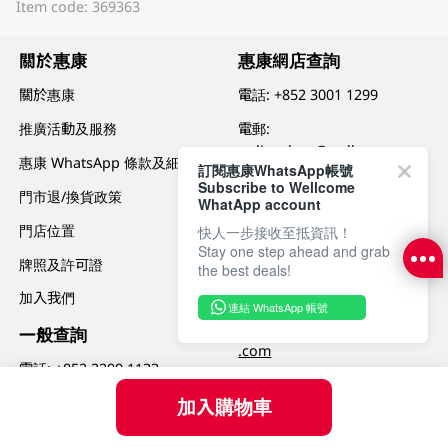
Item code: 369363
關於惠康
惠康網店查詢
關於惠康
電話:
+852 3001 1299
推廣活動及服務
電郵:
onlineshop@wellcome.com
惠康 WhatsApp 條款及細則
訂閱惠康WhatsApp帳號
.hk
Subscribe to Wellcome
門市退/換貨政策
WhatApp account
辦公時間:
星期一至日
門店位置
快人一步接收至抵資訊！
上午九時至晚上六時
Stay one step ahead and grab
牌照及許可證
the best deals!
企業合作及大量訂購查詢
加入我們
電郵:
連結 WhatsApp 帳號
webusiness@dfiretailgroup
一般查詢
.com
電話:
+852 2299 1133
電郵:
加入購物車
wellcomecs@DFIretailgroup
.com