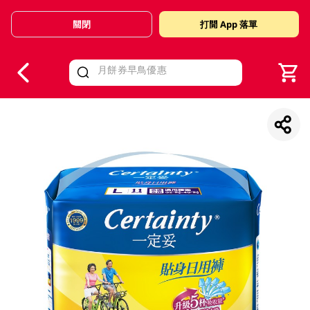
關閉
打開 App 落單
V
alid Until 30 June 2026