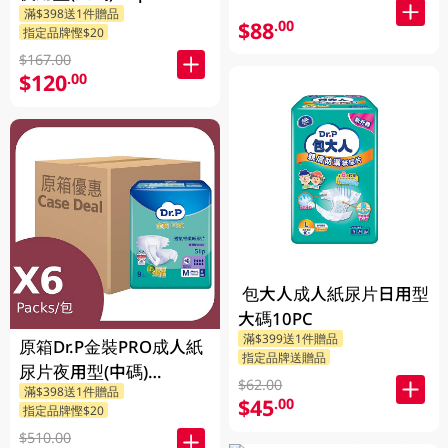
滿$398送1件贈品
$88
.00
指定品牌慳$20
$167.00
$120
.00
包大人成人紙尿片日用型
大碼10PC
滿$399送1件贈品
原箱Dr.P金裝PRO成人紙
指定品牌送贈品
尿片夜用型(中碼)
$62.00
滿$398送1件贈品
6X9PCS
$45
.00
指定品牌慳$20
$510.00