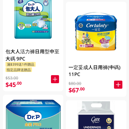
包大人活力褲日用型中至
大碼 9PC
滿$399送1件贈品
一定妥成人日用褲(中碼)
指定品牌送贈品
11PC
$53.00
$45
.00
$80.00
$67
.00