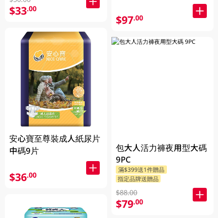
$33
.00
$97
.00
安心寶至尊裝成人紙尿片
包大人活力褲夜用型大碼
中碼9片
9PC
滿$399送1件贈品
$36
.00
指定品牌送贈品
$88.00
$79
.00