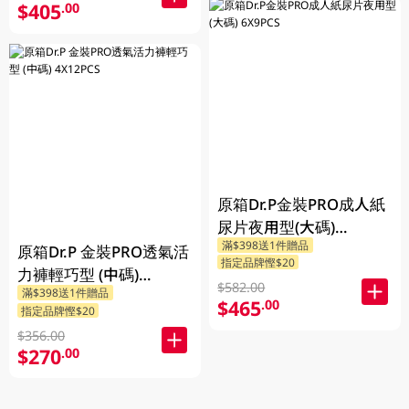
$405
.00
原箱Dr.P金裝PRO成人紙
尿片夜用型(大碼)
滿$398送1件贈品
6X9PCS
原箱Dr.P 金裝PRO透氣活
指定品牌慳$20
力褲輕巧型 (中碼)
$582.00
滿$398送1件贈品
4X12PCS
$465
.00
指定品牌慳$20
$356.00
$270
.00