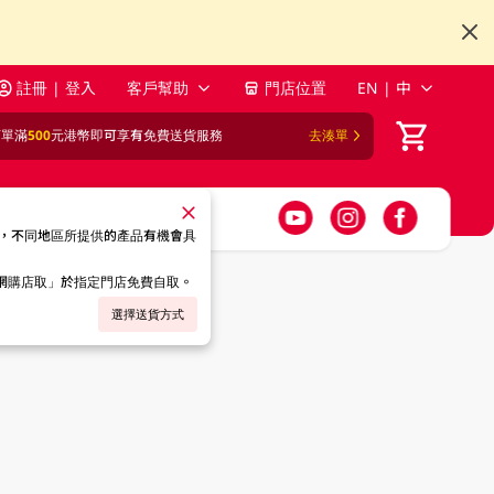
註冊 | 登入
客戶幫助
門店位置
EN | 中
訂單滿
500
元港幣即可享有免費送貨服務
去湊單
，不同地區所提供的產品有機會具
「網購店取」於指定門店免費自取。
選擇送貨方式