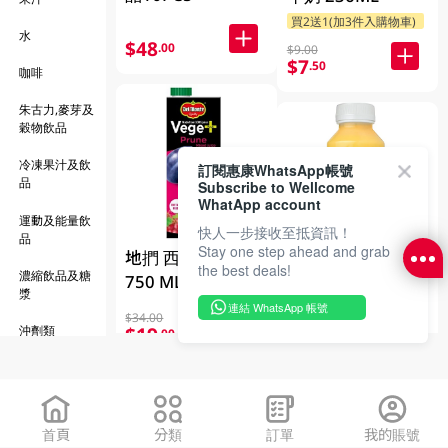
指
水
$48
.00
$9.00
$7
.50
咖啡
朱古力,麥芽及
穀物飲品
冷凍果汁及飲
訂閱惠康WhatsApp帳號
品
Subscribe to Wellcome
WhatApp account
運動及能量飲
快人一步接收至抵資訊！
品
Stay one step ahead and grab
地捫 西梅蔬果汁
the best deals!
怡加新2+3 新鮮粟
濃縮飲品及糖
750 ML
漿
米汁 300毫升
連結 WhatsApp 帳號
$34.00
指定分類享$16換購
$19
沖劑類
.00
$18.00
$12
.00
首頁
分類
訂單
我的賬號