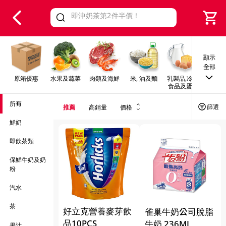
V
alid Until 30 June 2026
顯示
全部
原箱優惠
水果及蔬菜
肉類及海鮮
米, 油及麵
乳製品,冷凍
早餐及
食品及蛋類
所有
篩選
推薦
高銷量
價格
鮮奶
即飲茶類
保鮮牛奶及奶
粉
汽水
茶
好立克營養麥芽飲
雀巢牛奶公司脫脂
品10PCS
牛奶 236ML
果汁