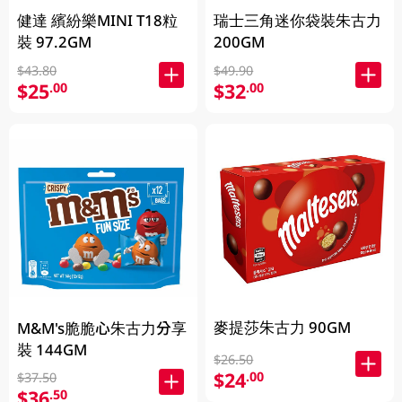
健達 繽紛樂MINI T18粒
瑞士三角迷你袋裝朱古力
裝 97.2GM
200GM
$43.80
$49.90
$25
$32
.00
.00
麥提莎朱古力 90GM
M&M's脆脆心朱古力分享
裝 144GM
$26.50
$24
.00
$37.50
$36
.50