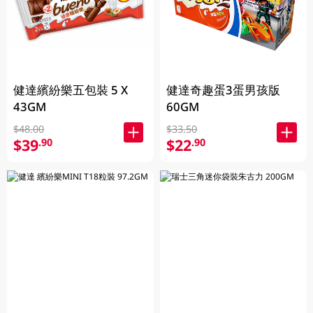
健達繽紛樂五包裝 5 X
健達奇趣蛋3蛋男孩版
43GM
60GM
$48.00
$33.50
$39
$22
.90
.90