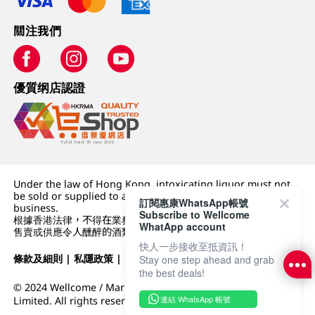
關注我們
優質纲店認證
Under the law of Hong Kong, intoxicating liquor must not
be sold or supplied to a minor (under 18) in the course of
訂閱惠康WhatsApp帳號
business.
Subscribe to Wellcome
根據香港法律，不得在業務過程中，向未成年人 (18 歲以下人士)
WhatApp account
售賣或供應令人醺醉的酒類。
快人一步接收至抵資訊！
條款及細則
|
私隱政策
|
DFI零售集團
Stay one step ahead and grab
the best deals!
© 2024 Wellcome / Market Place. The Dairy Farm Company
連結 WhatsApp 帳號
Limited. All rights reserved.