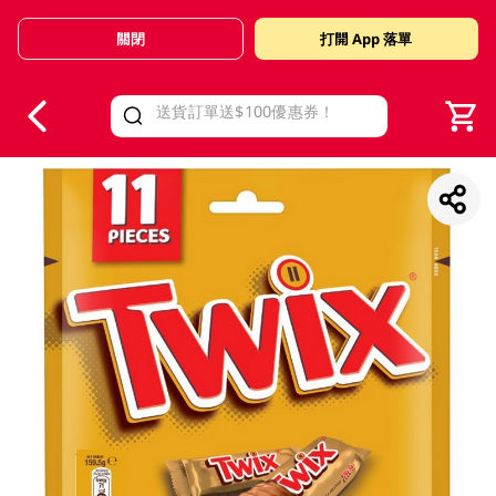
關閉
打開 App 落單
V
alid Until 30 June 2026