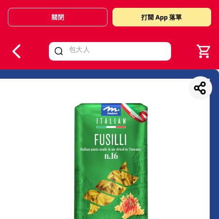
關閉
打開 App 落單
V
alid Until 30 June 2026