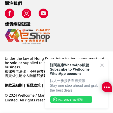
關注我們
優質纲店認證
Under the law of Hong Kong, intoxicating liquor must not
be sold or supplied to a minor (under 18) in the course of
訂閱惠康WhatsApp帳號
business.
Subscribe to Wellcome
根據香港法律，不得在業務過程中，向未成年人 (18 歲以下人士)
WhatApp account
售賣或供應令人醺醉的酒類。
快人一步接收至抵資訊！
條款及細則
|
私隱政策
|
DFI零售集團
Stay one step ahead and grab
the best deals!
© 2024 Wellcome / Market Place. The Dairy Farm Company
連結 WhatsApp 帳號
Limited. All rights reserved.