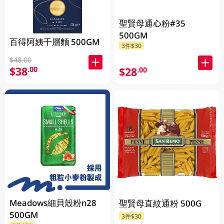
聖賢母通心粉#35
500GM
百得阿姨千層麵 500GM
3件$30
$48.00
$38
.00
$28
.00
Meadows細貝殼粉n28
聖賢母直紋通粉 500G
500GM
3件$30