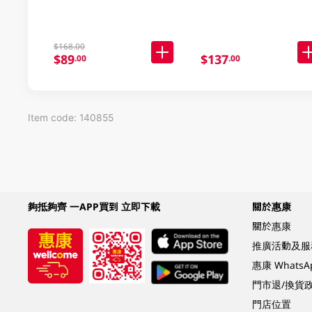
$168.00
$89
$137
.00
.00
Item code: 140855
夠抵夠齊 一APP買到 立即下載
關於惠康
關於惠康
推廣活動及服
惠康 Whats
門市退/換貨
門店位置