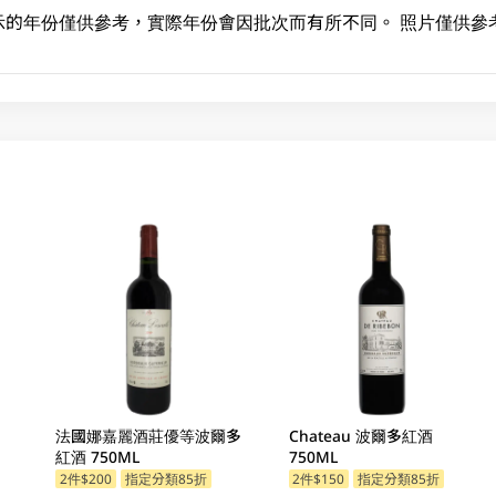
示的年份僅供參考，實際年份會因批次而有所不同。 照片僅供參
法國娜嘉麗酒莊優等波爾多
Chateau 波爾多紅酒
紅酒 750ML
750ML
2件$200
指定分類85折
2件$150
指定分類85折