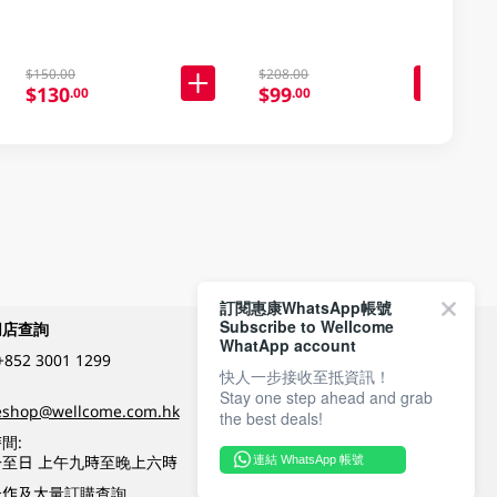
$150.00
$208.00
$130
$99
.00
.00
訂閱惠康WhatsApp帳號
Subscribe to Wellcome
網店查詢
付款方式
WhatApp account
+852 3001 1299
快人一步接收至抵資訊！
Stay one step ahead and grab
關注我們
eshop@wellcome.com.hk
the best deals!
間:
至日 上午九時至晚上六時
連結 WhatsApp 帳號
優質纲店認證
合作及大量訂購查詢