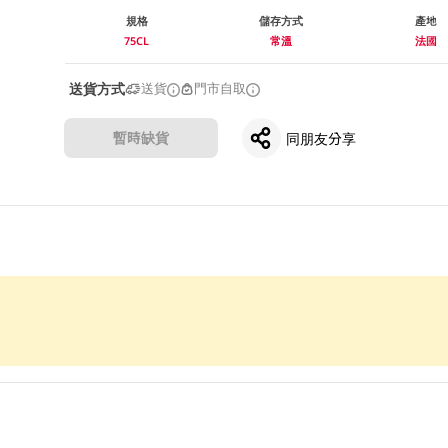
規格
儲存方式
產地
75CL
常溫
法國
送貨方式
送貨
門市自取
暫時缺貨
同朋友分享