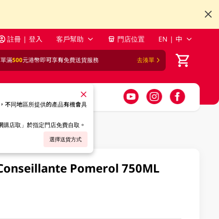
註冊 | 登入
客戶幫助
門店位置
EN | 中
訂單滿
500
元港幣即可享有免費送貨服務
去湊單
，不同地區所提供的產品有機會具
「網購店取」於指定門店免費自取。
選擇送貨方式
 Conseillante Pomerol 750ML