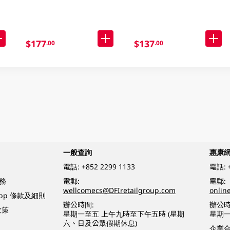
$177
$137
.00
.00
一般查詢
惠康
電話:
+852 2299 1133
電話:
務
電郵:
電郵:
wellcomecs@DFIretailgroup.com
onlin
App 條款及細則
辦公時間:
辦公時
政策
星期一至五 上午九時至下午五時 (星期
星期一
六、日及公眾假期休息)
企業