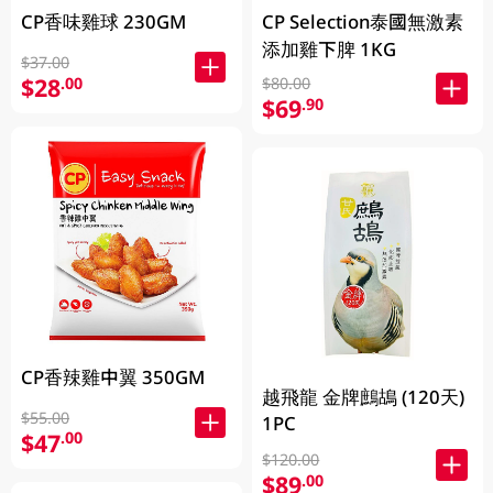
CP香味雞球 230GM
CP Selection泰國無激素
添加雞下脾 1KG
$37.00
$28
.00
$80.00
$69
.90
CP香辣雞中翼 350GM
越飛龍 金牌鷓鴣 (120天)
$55.00
1PC
$47
.00
$120.00
$89
.00