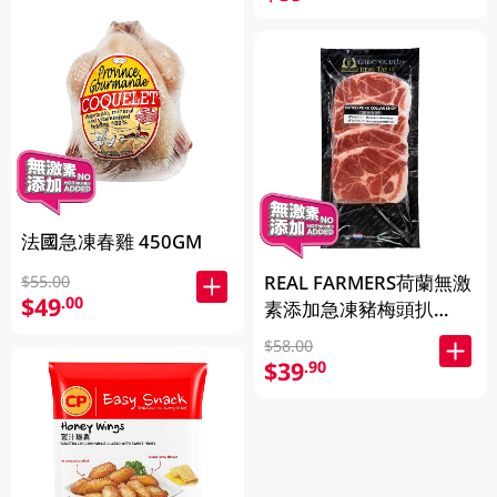
法國急凍春雞 450GM
REAL FARMERS荷蘭無激
$55.00
$49
.00
素添加急凍豬梅頭扒
400GM
$58.00
$39
.90