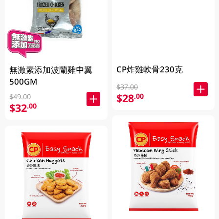
CP炸雞軟骨230克
無激素添加波蘭雞中翼
500GM
$37.00
$28
.00
$49.00
$32
.00