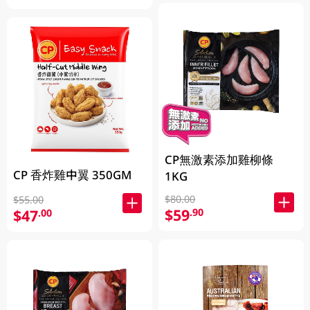
CP無激素添加雞柳條
CP 香炸雞中翼 350GM
1KG
$80.00
$55.00
$59
.90
$47
.00