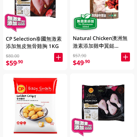
Natural Chicken澳洲無
CP Selection泰國無激素
激素添加雞中翼鎚
添加無皮無骨雞胸 1KG
400GM
$57.90
$80.00
$49
.90
$59
.90