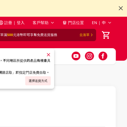
註冊 | 登入
客戶幫助
門店位置
EN | 中
訂單滿
500
元港幣即可享有免費送貨服務
去湊單
，不同地區所提供的產品有機會具
「網購店取」於指定門店免費自取。
選擇送貨方式