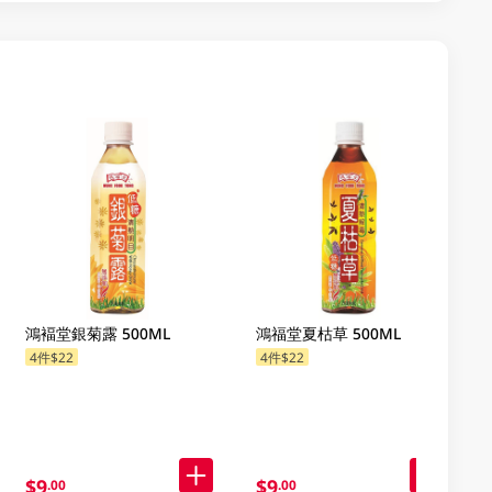
鴻褔堂銀菊露 500ML
鴻福堂夏枯草 500ML
4件$22
4件$22
$9
$9
.00
.00