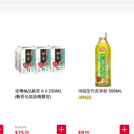
道地極品解茶 6 X 250ML
鴻褔堂竹蔗茅根 500ML
(新舊包裝隨機發貨)
4件$22
$16.50
$15
$9
.00
.00