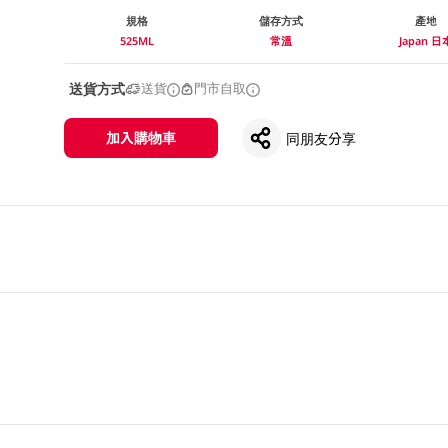
規格
儲存方式
產地
525ML
常溫
Japan 日
送貨方式
送貨
門市自取
加入購物車
同朋友分享