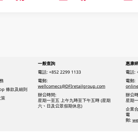
一般查詢
惠康
電話:
+852 2299 1133
電話:
務
電郵:
電郵:
wellcomecs@DFIretailgroup.com
onlin
App 條款及細則
辦公時間:
辦公時
政策
星期一至五 上午九時至下午五時 (星期
星期一
六、日及公眾假期休息)
企業
電
郵:
we