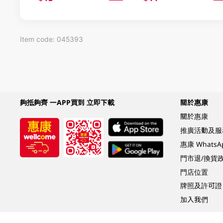
Item code: 045393
夠抵夠齊 一APP買到 立即下載
關於惠康
關於惠康
推廣活動及服
惠康 Whats
門市退/換貨
門店位置
牌照及許可證
加入我們