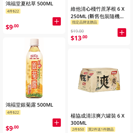
鴻福堂夏枯草 500ML
維他清心棧竹蔗茅根 6 X
4件$22
250ML (新舊包裝隨機發
指定品牌送贈品
貨)
$9
.00
$19.00
$13
.00
鴻褔堂銀菊露 500ML
4件$22
楊協成清涼爽六罐裝 6 X
300ML
$9
.00
2件$50
買2件送1件贈品