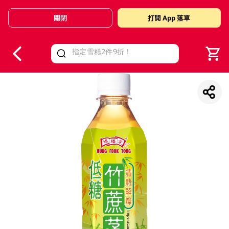
關閉
打開 App 落單
V
alid Until 30 June 2026