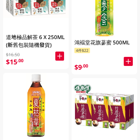
道地極品解茶 6 X 250ML
鴻褔堂花旗蔘蜜 500ML
(新舊包裝隨機發貨)
4件$22
$16.50
$15
.00
$9
.00