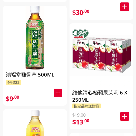
$30
.00
鴻褔堂雞骨草 500ML
4件$22
維他清心棧蘋果茉莉 6 X
$9
.00
250ML
指定品牌送贈品
$19.00
$13
.00