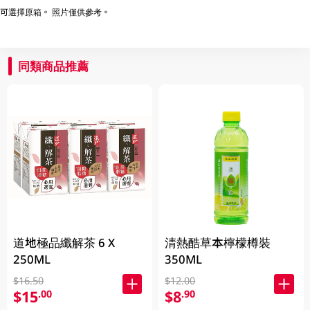
可選擇原箱。 照片僅供參考。
同類商品推薦
道地極品纖解茶 6 X
清熱酷草本檸檬樽裝
250ML
350ML
$16.50
$12.00
$15
$8
.00
.90