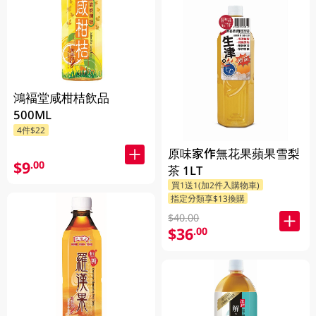
鴻褔堂咸柑桔飲品
500ML
4件$22
原味家作無花果蘋果雪梨
$9
.00
茶 1LT
買1送1(加2件入購物車)
指定分類享$13換購
$40.00
$36
.00