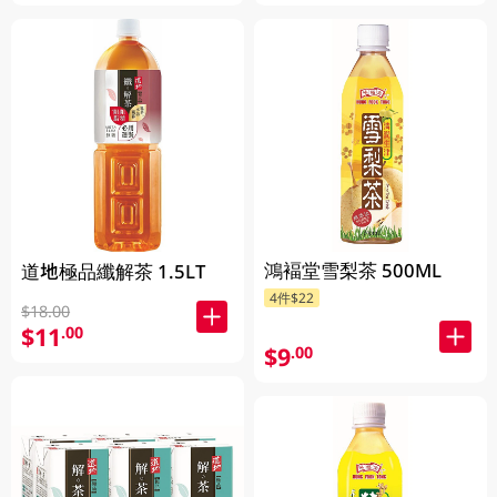
鴻褔堂雪梨茶 500ML
道地極品纖解茶 1.5LT
4件$22
$18.00
$11
.00
$9
.00