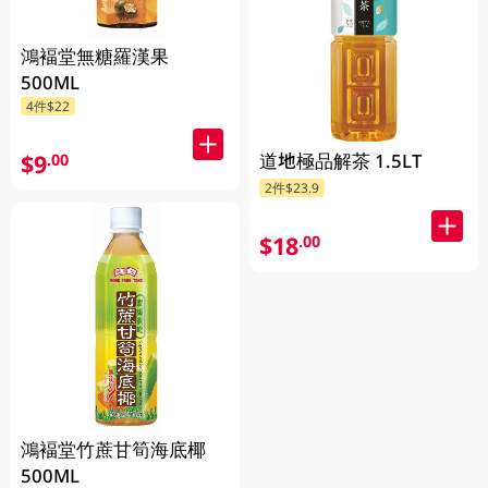
鴻褔堂無糖羅漢果
500ML
4件$22
道地極品解茶 1.5LT
$9
.00
2件$23.9
$18
.00
鴻褔堂竹蔗甘筍海底椰
500ML