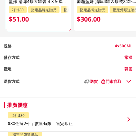
藍妹 清啤4罐大罐裝 4 X 500ML (包裝隨機發放)
原箱藍妹 清啤4罐大罐裝24X500M
2件$80
指定品牌送贈品
指定分類送贈品
指定品牌送贈品
指定分類送贈
$51.00
$306.00
規格
4x500ML
儲存方式
常溫
產地
韓國
送貨方式
送貨
門市自取
推廣優惠
2件$80
$80任揀2件；數量有限，售完即止
指定品牌送贈品