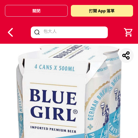
關閉
打開 App 落單
V
alid Until 30 June 2026