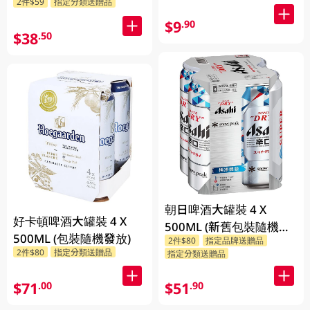
2件$59
指定分類送贈品
$9
.90
$38
.50
朝日啤酒大罐裝 4 X
好卡頓啤酒大罐裝 4 X
500ML (新舊包裝隨機發
500ML (包裝隨機發放)
2件$80
指定品牌送贈品
貨)
2件$80
指定分類送贈品
指定分類送贈品
$71
$51
.00
.90