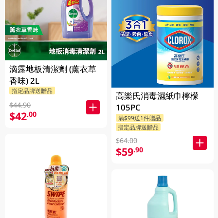
滴露地板清潔劑 (薰衣草
香味) 2L
指定品牌送贈品
高樂氏消毒濕紙巾檸檬
$44.90
105PC
$42
.00
滿$99送1件贈品
指定品牌送贈品
$64.00
$59
.90