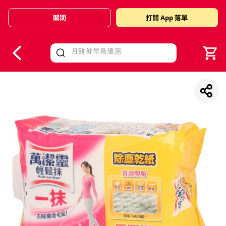
關閉
打開 App 落單
V
alid Until 30 June 2026