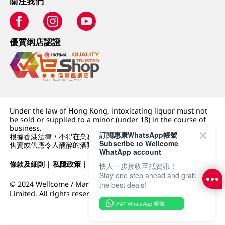
關注我們
優質纲店認證
Under the law of Hong Kong, intoxicating liquor must not
be sold or supplied to a minor (under 18) in the course of
business.
訂閱惠康WhatsApp帳號
根據香港法律，不得在業務過程中，向未成年人 (18 歲以下人士)
Subscribe to Wellcome
售賣或供應令人醺醉的酒類。
WhatApp account
條款及細則
|
私隱政策
|
DFI零售集團
快人一步接收至抵資訊！
Stay one step ahead and grab
© 2024 Wellcome / Market Place. The Dairy Farm Company
the best deals!
Limited. All rights reserved.
連結 WhatsApp 帳號