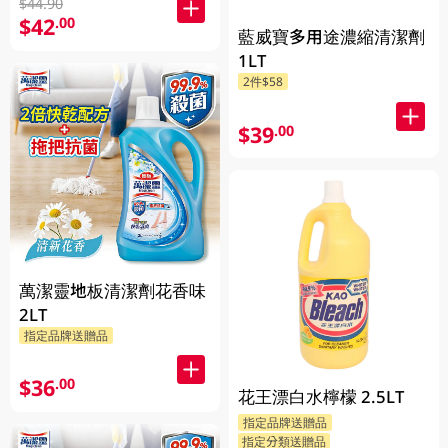
$44.90
$42
.00
藍威寶多用途濃縮清潔劑
1LT
2件$58
$39
.00
萬潔靈地板清潔劑花香味
2LT
指定品牌送贈品
$36
.00
花王漂白水檸檬 2.5LT
指定品牌送贈品
指定分類送贈品