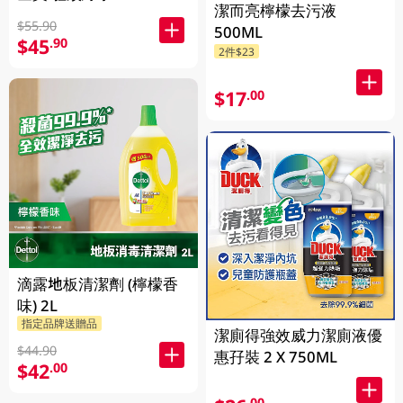
潔而亮檸檬去污液
$55.90
500ML
$45
.90
2件$23
$17
.00
滴露地板清潔劑 (檸檬香
味) 2L
指定品牌送贈品
潔廁得強效威力潔廁液優
$44.90
惠孖裝 2 X 750ML
$42
.00
.00