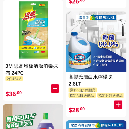
$26
3M 思高地板清潔消毒抹
布 24PC
高樂氏漂白水檸檬味
2件$64.8
2.8LT
滿$99送1件贈品
$36
.00
指定品牌送贈品
指定分類送贈品
$28
.00