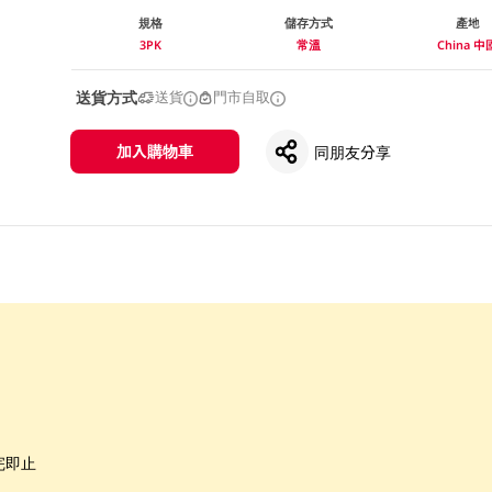
規格
儲存方式
產地
3PK
常溫
China 中
送貨方式
送貨
門市自取
加入購物車
同朋友分享
完即止