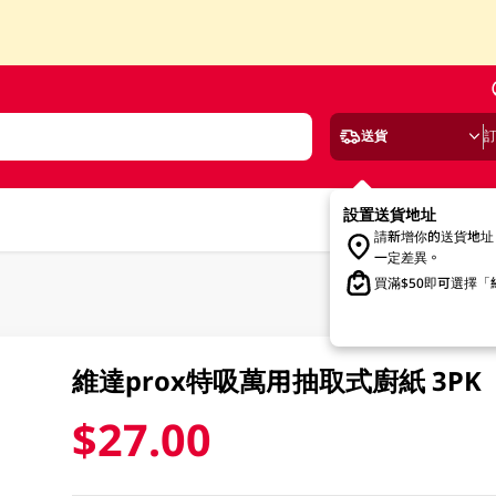
送貨
設置送貨地址
請新增你的送貨地址
一定差異。
買滿$50即可選擇
維達prox特吸萬用抽取式廚紙 3PK
$27.00