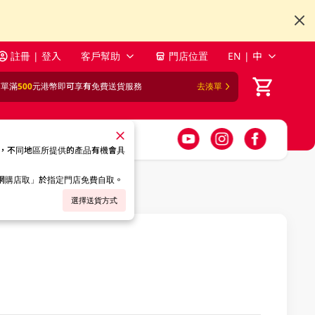
註冊 | 登入
客戶幫助
門店位置
EN | 中
訂單滿
500
元港幣即可享有免費送貨服務
去湊單
，不同地區所提供的產品有機會具
「網購店取」於指定門店免費自取。
選擇送貨方式