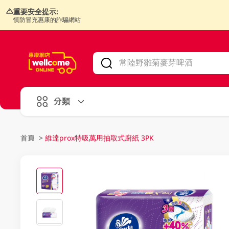
重要安全提示:
慎防冒充惠康的詐騙網站
V
alid Until 30 June 2026
分類
首頁
>
維達prox特吸萬用抽取式廚紙 3PK