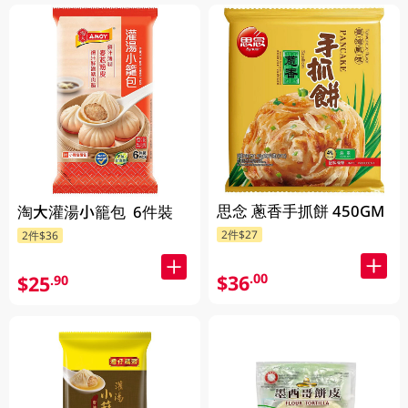
思念 蔥香手抓餅 450GM
淘大灌湯小籠包 6件裝
2件$27
2件$36
$36
.00
$25
.90