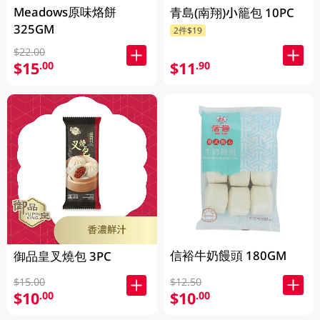
Meadows原味烙餅
青島(南翔)小籠包 10PC
325GM
2件$19
$22.00
$11
$15
.90
.00
信裕牛奶饅頭 180GM
御品皇叉燒包 3PC
$12.50
$15.00
$10
$10
.00
.00