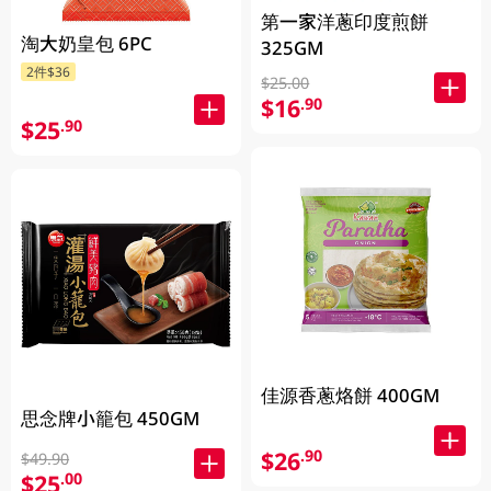
第一家洋蔥印度煎餅
淘大奶皇包 6PC
325GM
2件$36
$25.00
$16
.90
$25
.90
佳源香蔥烙餅 400GM
思念牌小籠包 450GM
$26
.90
$49.90
$25
.00