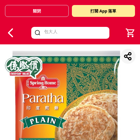
關閉
打開 App 落單
V
alid Until 30 June 2026