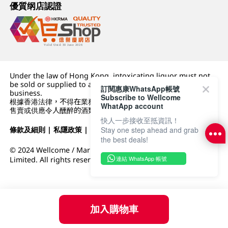
優質纲店認證
Under the law of Hong Kong, intoxicating liquor must not
be sold or supplied to a minor (under 18) in the course of
訂閱惠康WhatsApp帳號
business.
Subscribe to Wellcome
根據香港法律，不得在業務過程中，向未成年人 (18 歲以下人士)
WhatApp account
售賣或供應令人醺醉的酒類。
快人一步接收至抵資訊！
條款及細則
|
私隱政策
|
DFI零售集團
Stay one step ahead and grab
the best deals!
© 2024 Wellcome / Market Place. The Dairy Farm Company
連結 WhatsApp 帳號
Limited. All rights reserved.
加入購物車