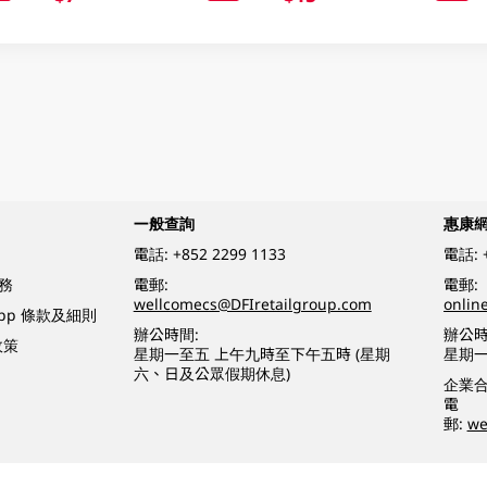
一般查詢
惠康
電話:
+852 2299 1133
電話:
務
電郵:
電郵:
wellcomecs@DFIretailgroup.com
onlin
App 條款及細則
辦公時間:
辦公時
政策
星期一至五 上午九時至下午五時 (星期
星期一
六、日及公眾假期休息)
企業
電
郵:
we