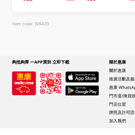
Item code: 195420
夠抵夠齊 一APP買到 立即下載
關於惠康
關於惠康
推廣活動及服
惠康 Whats
門市退/換貨
門店位置
牌照及許可證
加入我們