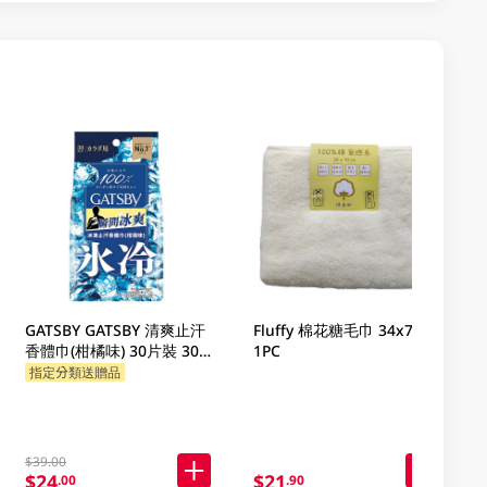
GATSBY GATSBY 清爽止汗
Fluffy 棉花糖毛巾 34x74cm
香體巾(柑橘味) 30片裝 30
1PC
PC
指定分類送贈品
$39.00
$24
$21
.00
.90