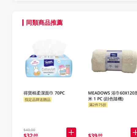
同類商品推薦
得寶棉柔潔面巾 70PC
MEADOWS 浴巾60X120
米 1 PC (顔色隨機)
指定品牌送贈品
滿2件75折
$40.00
$32
$39
.00
.00