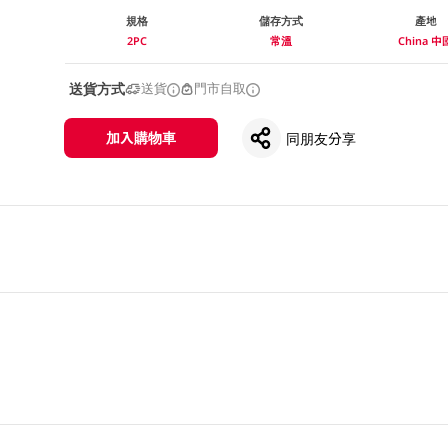
規格
儲存方式
產地
2PC
常溫
China 中
送貨方式
送貨
門市自取
加入購物車
同朋友分享