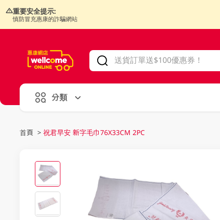
重要安全提示:
慎防冒充惠康的詐騙網站
V
alid Until 30 June 2026
分類
首頁
>
祝君早安 新字毛巾76X33CM 2PC