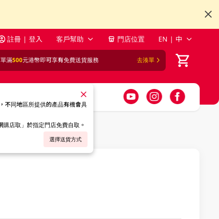
註冊 | 登入
客戶幫助
門店位置
EN | 中
訂單滿
500
元港幣即可享有免費送貨服務
去湊單
，不同地區所提供的產品有機會具
「網購店取」於指定門店免費自取。
選擇送貨方式