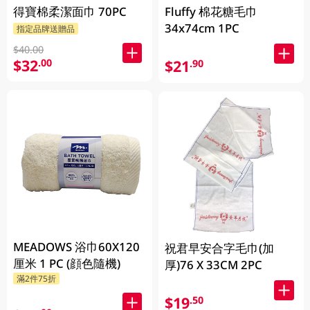
得寶棉柔潔面巾 70PC
Fluffy 棉花糖毛巾
34x74cm 1PC
指定品牌送贈品
$40.00
$32
.00
$21
.90
MEADOWS 浴巾60X120
祝君早安合字毛巾(加
厘米 1 PC (顔色隨機)
厚)76 X 33CM 2PC
滿2件75折
$19
.50