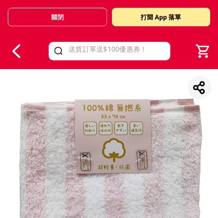
關閉
打開 App 落單
V
alid Until 30 June 2026