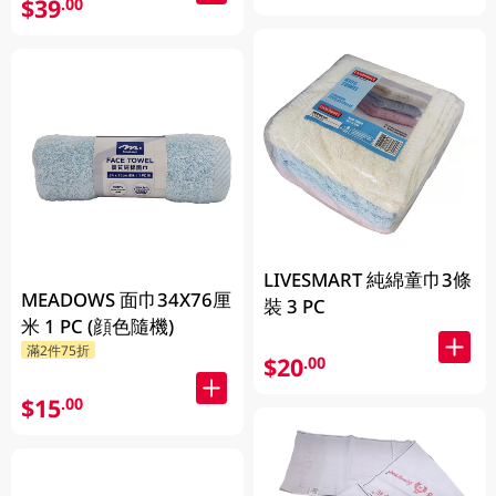
$39
.00
LIVESMART 純綿童巾3條
MEADOWS 面巾34X76厘
裝 3 PC
米 1 PC (顔色隨機)
滿2件75折
$20
.00
$15
.00