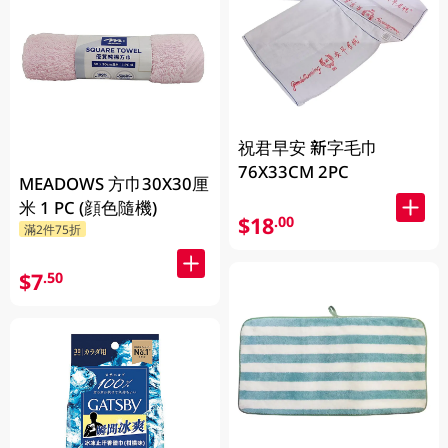
祝君早安 新字毛巾
76X33CM 2PC
MEADOWS 方巾30X30厘
米 1 PC (顔色隨機)
$18
.00
滿2件75折
$7
.50