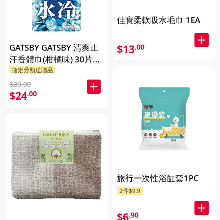
佳寶柔軟吸水毛巾 1EA
GATSBY GATSBY 清爽止
$13
.00
汗香體巾(柑橘味) 30片裝
30 PC
指定分類送贈品
$39.00
$24
.00
旅行一次性浴缸套1PC
2件$9.9
$6
.90