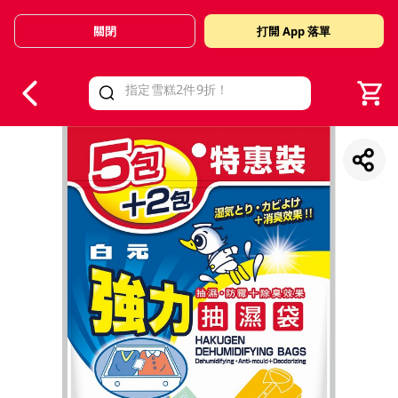
關閉
打開 App 落單
V
alid Until 30 June 2026