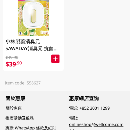
小林製藥消臭元
SAWADAY消臭元 抗菌
+浴廁芳香劑 -柑橘草本
$49.90
5.8ML
$39
.90
Item code: 558627
關於惠康
惠康網店查詢
關於惠康
電話:
+852 3001 1299
推廣活動及服務
電郵:
onlineshop@wellcome.com
惠康 WhatsApp 條款及細則