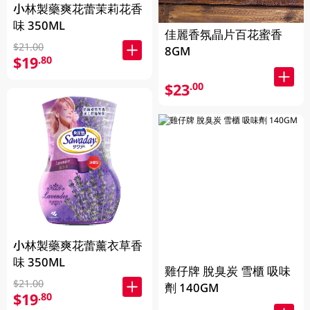
小林製藥爽花蕾茉莉花香
味 350ML
佳麗香氛晶片百花蜜香
$21.00
8GM
$19
.80
$23
.00
小林製藥爽花蕾薰衣草香
味 350ML
雞仔牌 脫臭炭 雪櫃 吸味
$21.00
劑 140GM
$19
.80