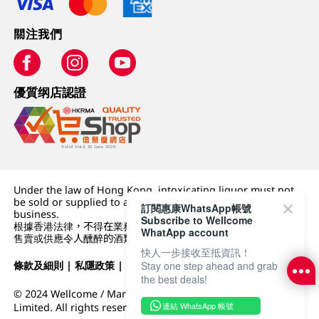
關注我們
優質纲店認證
Under the law of Hong Kong, intoxicating liquor must not
be sold or supplied to a minor (under 18) in the course of
訂閱惠康WhatsApp帳號
business.
Subscribe to Wellcome
根據香港法律，不得在業務過程中，向未成年人 (18 歲以下人士)
WhatApp account
售賣或供應令人醺醉的酒類。
快人一步接收至抵資訊！
條款及細則
|
私隱政策
|
DFI零售集團
Stay one step ahead and grab
the best deals!
© 2024 Wellcome / Market Place. The Dairy Farm Company
連結 WhatsApp 帳號
Limited. All rights reserved.