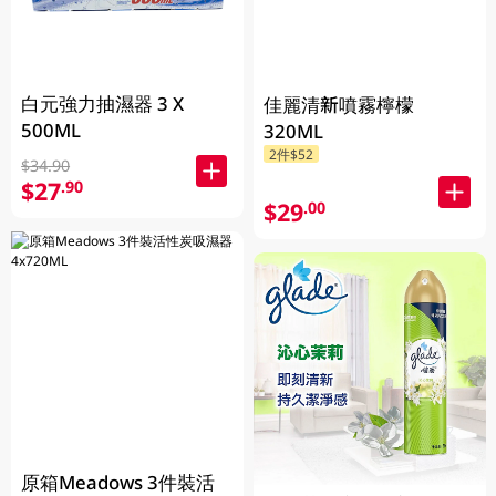
白元強力抽濕器 3 X
佳麗清新噴霧檸檬
500ML
320ML
2件$52
$34.90
$27
.90
$29
.00
原箱Meadows 3件裝活