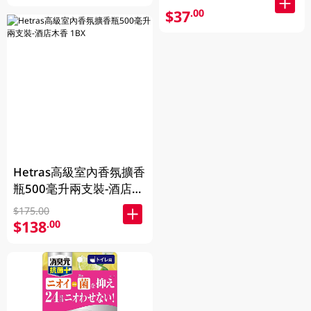
$37
.00
Hetras高級室內香氛擴香
瓶500毫升兩支裝-酒店木
香 1BX
$175.00
$138
.00