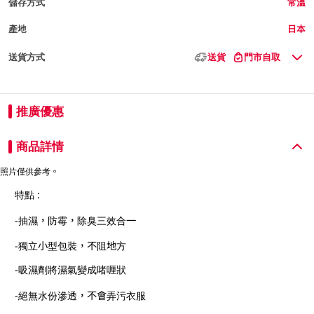
儲存方式
常溫
產地
日本
送貨方式
送貨
門市自取
推廣優惠
商品詳情
照片僅供參考。
特點 :
-抽濕，防霉，除臭三效合一
-獨立小型包裝，不阻地方
-吸濕劑將濕氣變成啫喱狀
-絕無水份滲透，不會弄污衣服