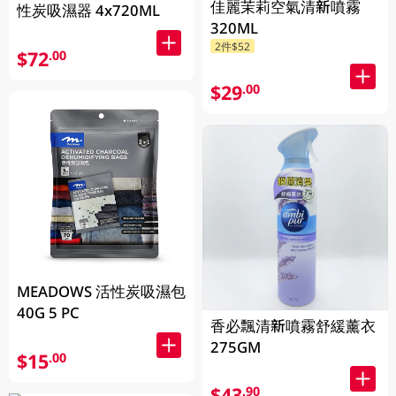
佳麗茉莉空氣清新噴霧
性炭吸濕器 4x720ML
320ML
2件$52
$72
.00
$29
.00
MEADOWS 活性炭吸濕包
40G 5 PC
香必飄清新噴霧舒緩薰衣
275GM
$15
.00
$43
.90