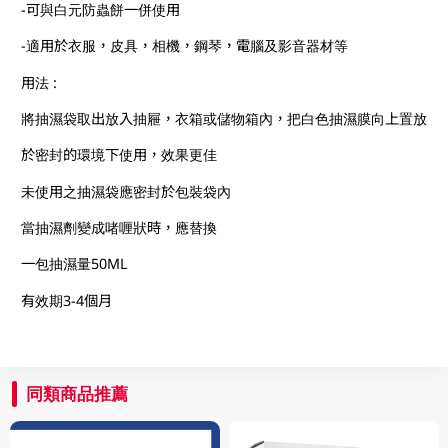
-可與白元防蟲餅一併使用
-適用於衣服，皮具，相機，鋼琴，電腦及影音器材等
用法 :
將抽濕袋取出放入抽屜，衣箱或儲物箱內，把白色抽濕膜向上置放
於密封的環境下使用，效果更佳
未使用之抽濕袋應密封於包裝袋內
當抽濕劑變成啫喱狀時，應替換
一包抽濕量50ML
有效期3-4個月
同類商品推薦