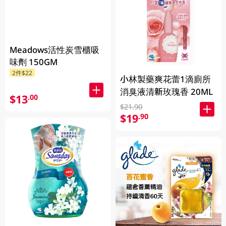
Meadows活性炭雪櫃吸
味劑 150GM
2件$22
小林製藥爽花蕾1滴廁所
消臭液清新玫瑰香 20ML
$13
.00
$21.90
$19
.90