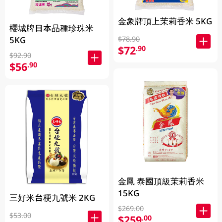
金象牌頂上茉莉香米 5KG
櫻城牌日本品種珍珠米
5KG
$78.90
$72
.90
$92.90
$56
.90
金鳳 泰國頂級茉莉香米
15KG
三好米台梗九號米 2KG
$269.00
$53.00
$259
.00