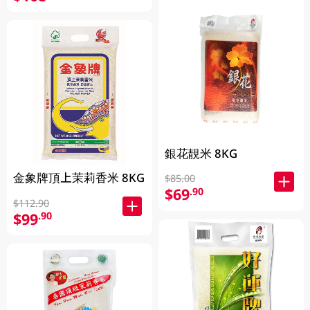
銀花靚米 8KG
金象牌頂上茉莉香米 8KG
$85.00
$69
.90
$112.90
$99
.90