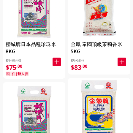
櫻城牌日本品種珍珠米
金鳳 泰國頂級茉莉香米
8KG
5KG
$108.90
$98.00
$75
$83
.00
.00
頭1件|新人價