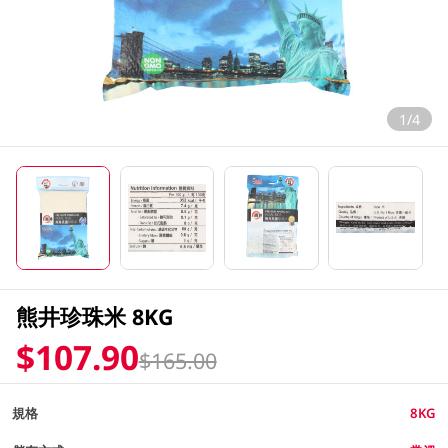
1/4
熊井珍珠米 8KG
$107.90
$165.00
規格
8KG