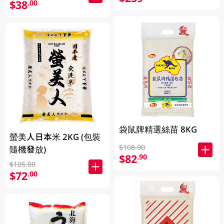
$38
.00
袋鼠牌精選絲苗 8KG
螢美人日本米 2KG (包裝
$108.90
隨機發放)
$82
.90
$105.00
$72
.00