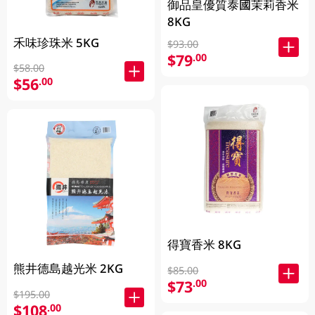
御品皇優質泰國茉莉香米
8KG
禾味珍珠米 5KG
$93.00
$79
.00
$58.00
$56
.00
得寶香米 8KG
熊井德島越光米 2KG
$85.00
$73
.00
$195.00
$108
.00