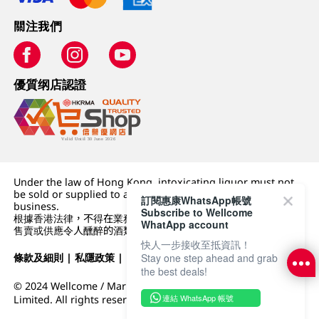
關注我們
優質纲店認證
Under the law of Hong Kong, intoxicating liquor must not
be sold or supplied to a minor (under 18) in the course of
訂閱惠康WhatsApp帳號
business.
Subscribe to Wellcome
根據香港法律，不得在業務過程中，向未成年人 (18 歲以下人士)
WhatApp account
售賣或供應令人醺醉的酒類。
快人一步接收至抵資訊！
Stay one step ahead and grab
條款及細則
|
私隱政策
|
DFI零售集團
the best deals!
© 2024 Wellcome / Market Place. The Dairy Farm Company
連結 WhatsApp 帳號
Limited. All rights reserved.