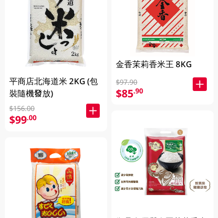
金香茉莉香米王 8KG
平商店北海道米 2KG (包
$97.90
$85
.90
裝隨機發放)
$156.00
$99
.00