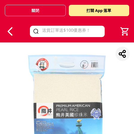
關閉
打開 App 落單
V
alid Until 30 June 2026