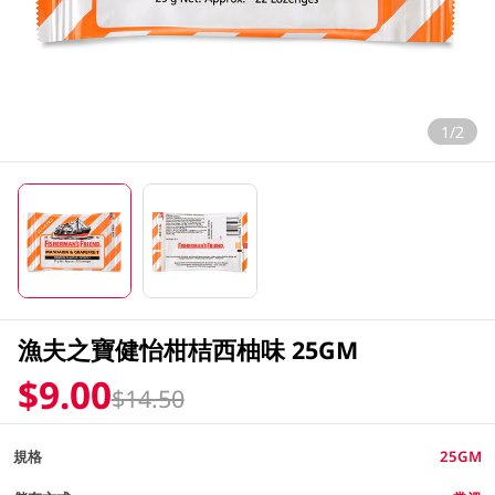
1/2
漁夫之寶健怡柑桔西柚味 25GM
$9.00
$14.50
規格
25GM