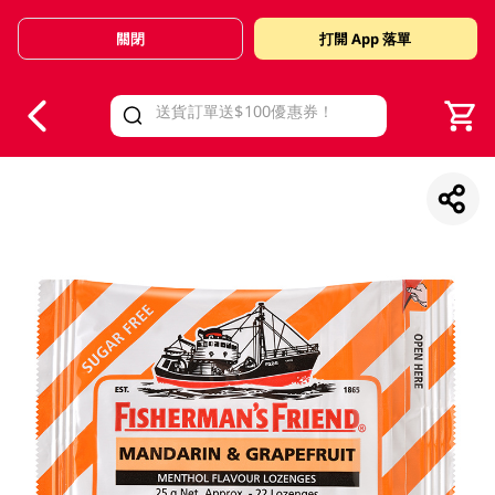
關閉
打開 App 落單
V
alid Until 30 June 2026