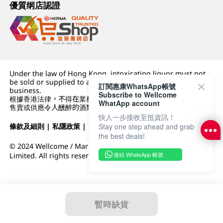
優質纲店認證
Under the law of Hong Kong, intoxicating liquor must not
be sold or supplied to a minor (under 18) in the course of
訂閱惠康WhatsApp帳號
business.
Subscribe to Wellcome
根據香港法律，不得在業務過程中，向未成年人 (18 歲以下人士)
WhatApp account
售賣或供應令人醺醉的酒類。
快人一步接收至抵資訊！
Stay one step ahead and grab
條款及細則
|
私隱政策
|
DFI零售集團
the best deals!
© 2024 Wellcome / Market Place. The Dairy Farm Company
連結 WhatsApp 帳號
Limited. All rights reserved.
暫時缺貨