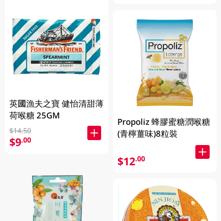
英國漁夫之寶 健怡清甜薄
荷喉糖 25GM
Propoliz 蜂膠蜜糖潤喉糖
$14.50
(青檸薑味)8粒裝
$9
.00
$12
.00