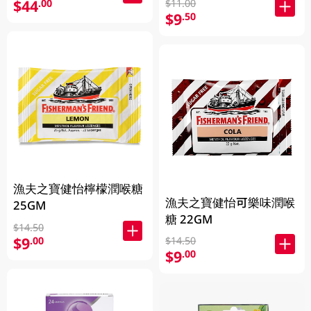
$44
.00
$11.00
$9
.50
漁夫之寶健怡檸檬潤喉糖
漁夫之寶健怡可樂味潤喉
25GM
糖 22GM
$14.50
$9
.00
$14.50
$9
.00