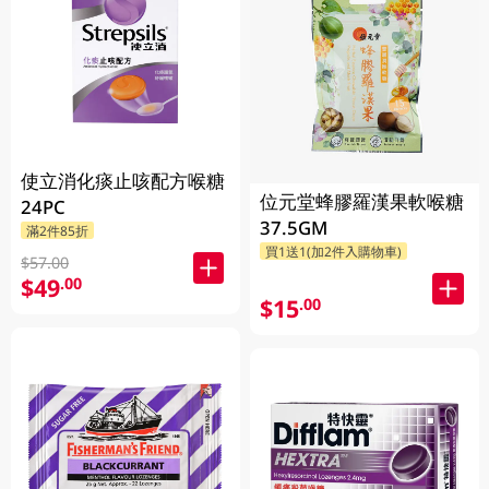
使立消化痰止咳配方喉糖
位元堂蜂膠羅漢果軟喉糖
24PC
37.5GM
滿2件85折
買1送1(加2件入購物車)
$57.00
$49
.00
$15
.00