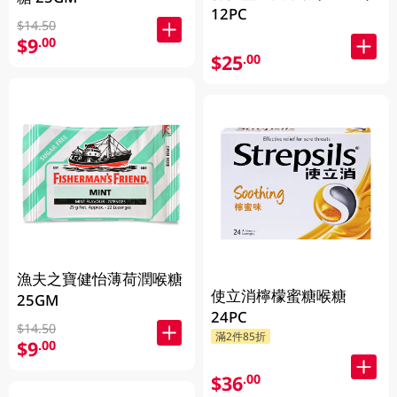
12PC
$14.50
$9
.00
$25
.00
漁夫之寶健怡薄荷潤喉糖
使立消檸檬蜜糖喉糖
25GM
24PC
$14.50
滿2件85折
$9
.00
$36
.00