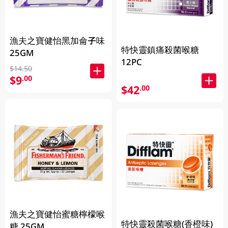
漁夫之寶健怡黑加侖子味
特快靈鎮痛殺菌喉糖
25GM
12PC
$14.50
$9
.00
$42
.00
漁夫之寶健怡蜜糖檸檬喉
特快靈殺菌喉糖(香橙味)
糖 25GM