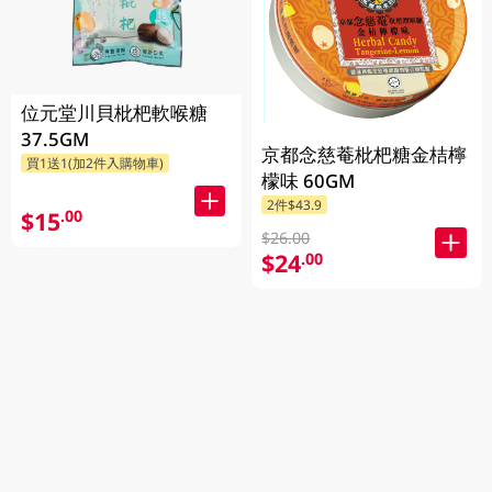
位元堂川貝枇杷軟喉糖
37.5GM
京都念慈菴枇杷糖金桔檸
買1送1(加2件入購物車)
檬味 60GM
2件$43.9
$15
.00
$26.00
$24
.00