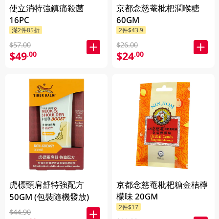
使立消特強鎮痛殺菌
京都念慈菴枇杷潤喉糖
16PC
60GM
滿2件85折
2件$43.9
$57.00
$26.00
$49
$24
.00
.00
虎標頸肩舒特強配方
京都念慈菴枇杷糖金桔檸
檬味 20GM
50GM (包裝隨機發放)
2件$17
$44.90