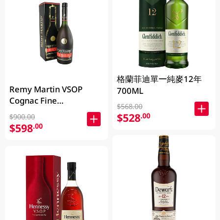
格蘭菲迪單一純麥12年
Remy Martin VSOP
700ML
Cognac Fine
$568.00
Champagne 700ML
$528
.00
$900.00
$598
.00