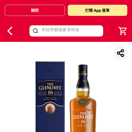
關閉
打開 App 落單
V
alid Until 30 June 2026