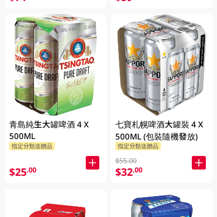
青島純生大罐啤酒 4 X
七寶札幌啤酒大罐裝 4 X
500ML
500ML (包裝隨機發放)
指定分類送贈品
指定分類送贈品
$55.00
$25
$32
.00
.00