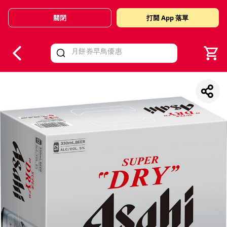
關閉
打開 App 落單
V
alid Until 30 June 2026