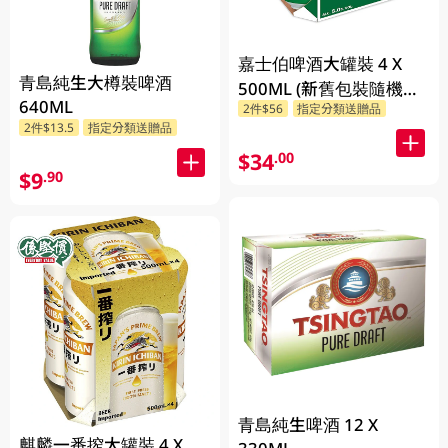
嘉士伯啤酒大罐裝 4 X
青島純生大樽裝啤酒
500ML (新舊包裝隨機發
640ML
2件$56
指定分類送贈品
貨)
2件$13.5
指定分類送贈品
$34
.00
$9
.90
青島純生啤酒 12 X
麒麟一番搾大罐裝 4 X