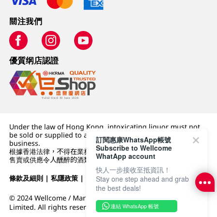
關注我們
優質纲店認證
Under the law of Hong Kong, intoxicating liquor must not
be sold or supplied to a minor (under 18) in the course of
訂閱惠康WhatsApp帳號
business.
Subscribe to Wellcome
根據香港法律，不得在業務過程中，向未成年人 (18 歲以下人士)
WhatApp account
售賣或供應令人醺醉的酒類。
快人一步接收至抵資訊！
條款及細則
|
私隱政策
|
DFI零售集團
Stay one step ahead and grab
the best deals!
© 2024 Wellcome / Market Place. The Dairy Farm Company
連結 WhatsApp 帳號
Limited. All rights reserved.