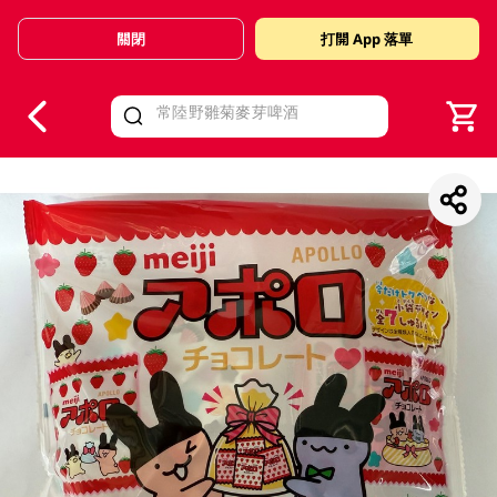
關閉
打開 App 落單
V
alid Until 30 June 2026