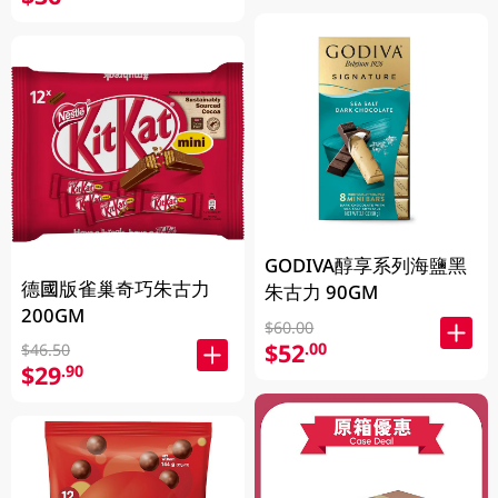
GODIVA醇享系列海鹽黑
德國版雀巢奇巧朱古力
朱古力 90GM
200GM
$60.00
$52
.00
$46.50
$29
.90