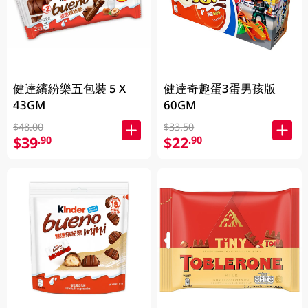
健達繽紛樂五包裝 5 X
健達奇趣蛋3蛋男孩版
43GM
60GM
$48.00
$33.50
$39
$22
.90
.90