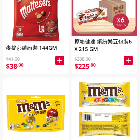
原箱健達 繽紛樂五包裝6
麥提莎繽紛裝 144GM
X 215 GM
$41.00
$288.00
$38
$225
.00
.00