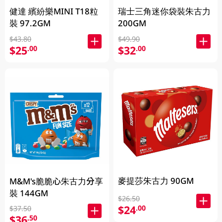
健達 繽紛樂MINI T18粒
瑞士三角迷你袋裝朱古力
裝 97.2GM
200GM
$43.80
$49.90
$25
$32
.00
.00
麥提莎朱古力 90GM
M&M's脆脆心朱古力分享
裝 144GM
$26.50
$24
.00
$37.50
$36
.50