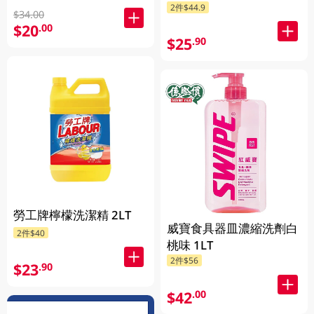
2件$44.9
發送)
$34.00
$20
.00
$25
.90
勞工牌檸檬洗潔精 2LT
威寶食具器皿濃縮洗劑白
2件$40
桃味 1LT
2件$56
$23
.90
$42
.00