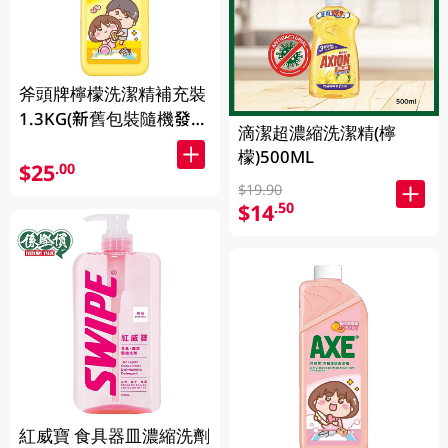
斧頭牌檸檬洗潔精補充裝
1.3KG(新舊包裝隨機發
滴潔超濃縮洗潔精(檸
送)
檬)500ML
$25
.00
$19.90
$14
.50
紅威寶 食具器皿濃縮洗劑