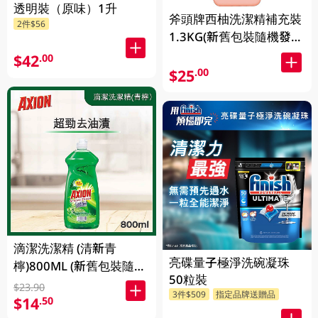
透明裝（原味）1升
斧頭牌西柚洗潔精補充裝
2件$56
1.3KG(新舊包裝隨機發
送)
$42
.00
$25
.00
滴潔洗潔精 (清新青
亮碟量子極淨洗碗凝珠
檸)800ML (新舊包裝隨機
50粒裝
發貨)
$23.90
3件$509
指定品牌送贈品
$14
.50