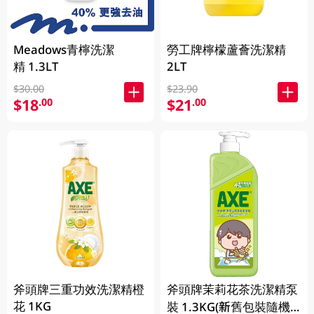
Meadows青檸洗潔
勞工牌檸檬蘆薈洗潔精
精 1.3LT
2LT
$30.00
$23.90
$18
$21
.00
.00
斧頭牌三重功效洗潔精橙
斧頭牌茉莉花茶洗潔精泵
花 1KG
裝 1.3KG(新舊包裝隨機