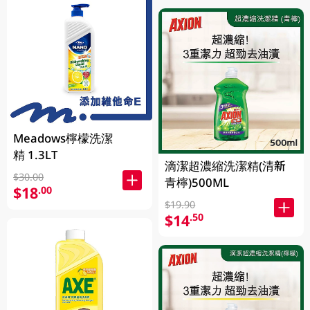
Meadows檸檬洗潔
精 1.3LT
滴潔超濃縮洗潔精(清新
$30.00
青檸)500ML
$18
.00
$19.90
$14
.50