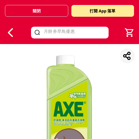
關閉
打開 App 落單
V
alid Until 30 June 2026