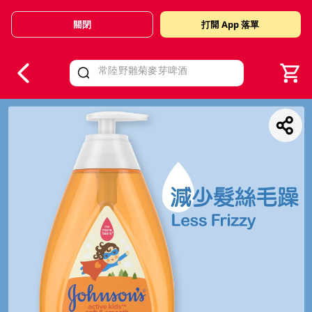
關閉
打開 App 落單
V
alid Until 30 June 2026