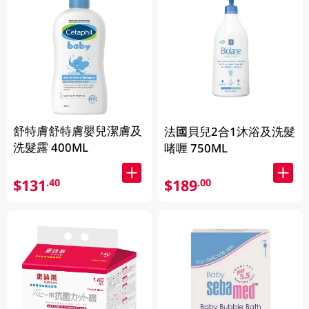
舒特膚舒特膚嬰兒潔膚及
法國貝兒2合1沐浴及洗髮
洗髮露 400ML
啫喱 750ML
$131
$189
.40
.00