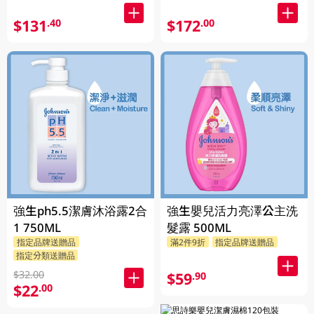
$131
$172
.40
.00
強生ph5.5潔膚沐浴露2合
強生嬰兒活力亮澤公主洗
1 750ML
髮露 500ML
指定品牌送贈品
滿2件9折
指定品牌送贈品
指定分類送贈品
$32.00
$59
.90
$22
.00