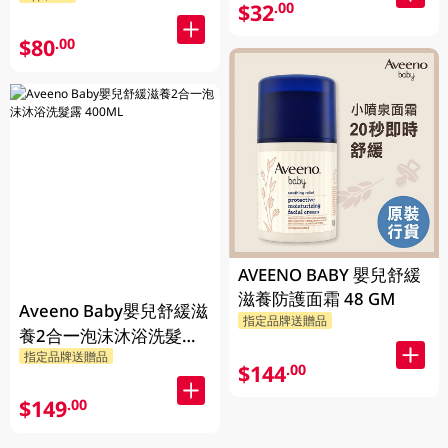
$32
.00
$80
.00
AVEENO BABY 嬰兒舒緩
滋養防護面霜 48 GM
Aveeno Baby嬰兒舒緩滋
指定品牌送贈品
養2合一泡沫沐浴洗髮露
指定品牌送贈品
400ML
$144
.00
$149
.00