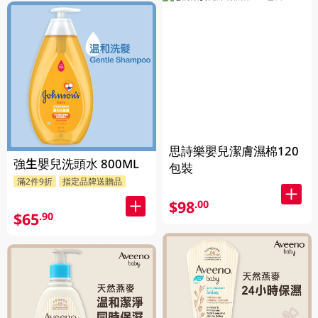
思詩樂嬰兒潔膚濕棉120
強生嬰兒洗頭水 800ML
包裝
滿2件9折
指定品牌送贈品
$98
.00
$65
.90