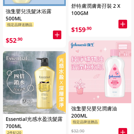
舒特膚潤膚膏孖裝 2 X
強生嬰兒洗髮沐浴露
100GM
500ML
指定品牌送贈品
$159
.90
$52
.90
強生嬰兒嬰兒潤膚油
200ML
Essential光感水盈洗髮露
指定品牌送贈品
700ML
$32.90
2件$120