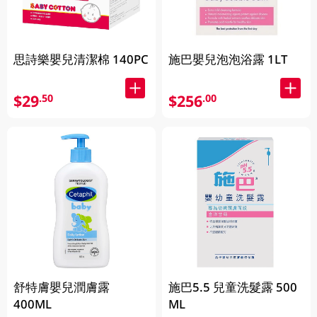
思詩樂嬰兒清潔棉 140PC
施巴嬰兒泡泡浴露 1LT
$29
$256
.50
.00
舒特膚嬰兒潤膚露
施巴5.5 兒童洗髮露 500
400ML
ML