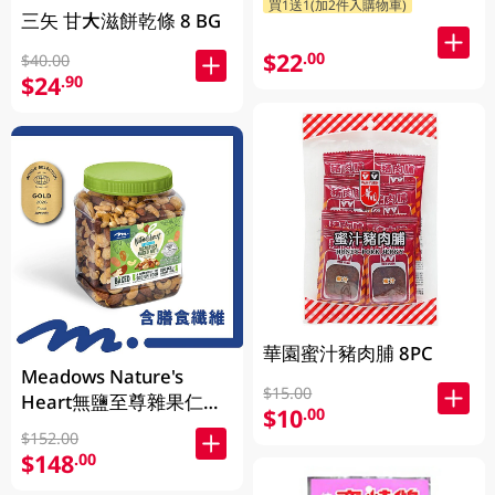
買1送1(加2件入購物車)
三矢 甘大滋餅乾條 8 BG
$22
.00
$40.00
$24
.90
華園蜜汁豬肉脯 8PC
Meadows Nature's
$15.00
Heart無鹽至尊雜果仁
$10
.00
1KG (包裝隨機發放)
$152.00
$148
.00