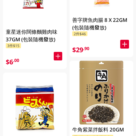
善字牌魚肉腸 8 X 22GM
(包裝隨機發放)
童星迷你闊條麵雞肉味
2件$46
37GM (包裝隨機發放)
3件$15
$29
.90
$6
.00
牛角紫菜拌飯料 20GM