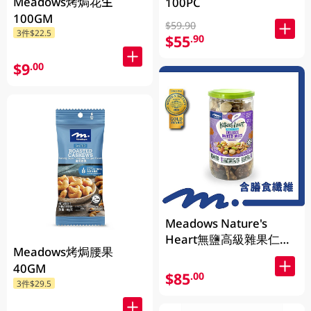
Meadows烤焗花生
100PC
100GM
$59.90
3件$22.5
$55
.90
$9
.00
Meadows Nature's
Heart無鹽高級雜果仁
Meadows烤焗腰果
400GM (包裝隨機發放)
40GM
$85
.00
3件$29.5