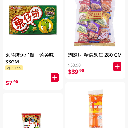
東洋牌魚仔餅－紫菜味
蝴蝶牌 精選果仁 280 GM
33GM
$50.90
2件$13.9
$39
.90
$7
.90