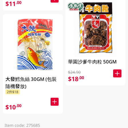
$11
.00
華園沙爹牛肉粒 50GM
$24.90
$18
.00
大發鱈魚絲 30GM (包裝
隨機發放)
2件$18
$10
.00
Item code: 275685