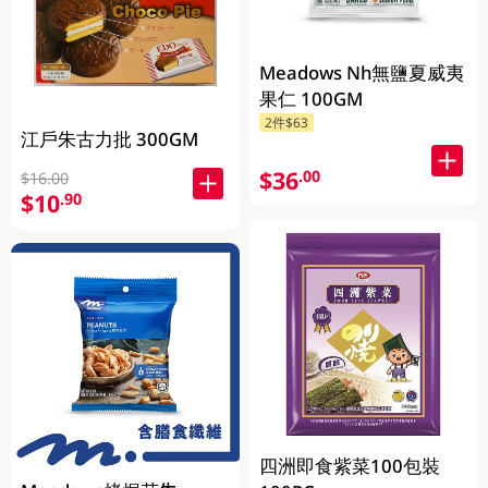
Meadows Nh無鹽夏威夷
果仁 100GM
2件$63
江戶朱古力批 300GM
$36
.00
$16.00
$10
.90
四洲即食紫菜100包裝