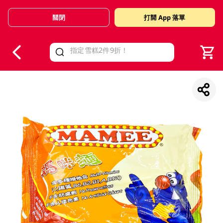
關閉
打開 App 落單
V
alid Until 30 June 2026