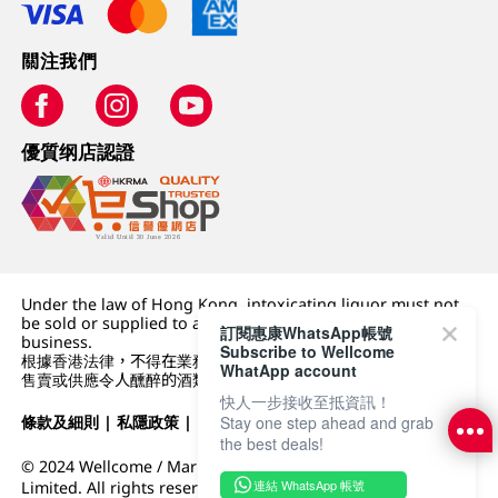
關注我們
優質纲店認證
Under the law of Hong Kong, intoxicating liquor must not
be sold or supplied to a minor (under 18) in the course of
訂閱惠康WhatsApp帳號
business.
Subscribe to Wellcome
根據香港法律，不得在業務過程中，向未成年人 (18 歲以下人士)
WhatApp account
售賣或供應令人醺醉的酒類。
快人一步接收至抵資訊！
Stay one step ahead and grab
條款及細則
|
私隱政策
|
DFI零售集團
the best deals!
© 2024 Wellcome / Market Place. The Dairy Farm Company
連結 WhatsApp 帳號
Limited. All rights reserved.