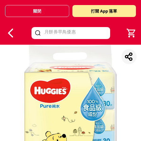
關閉
打開 App 落單
V
alid Until 30 June 2026