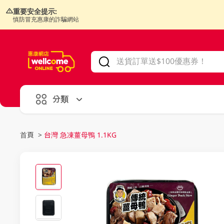
重要安全提示:
慎防冒充惠康的詐騙網站
V
alid Until 30 June 2026
分類
首頁
>
台灣 急凍薑母鴨 1.1KG