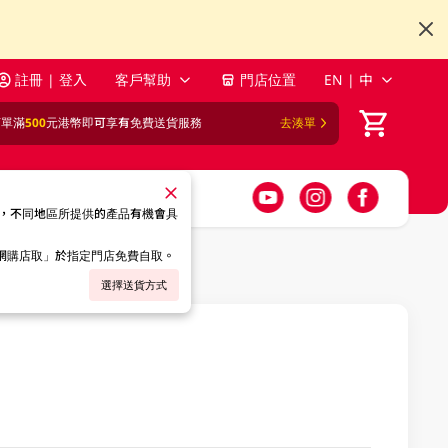
註冊 | 登入
客戶幫助
門店位置
EN | 中
訂單滿
500
元港幣即可享有免費送貨服務
去湊單
，不同地區所提供的產品有機會具
「網購店取」於指定門店免費自取。
選擇送貨方式