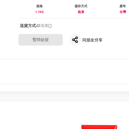
規格
儲存方式
產地
1.1KG
急凍
台灣
送貨方式
送貨
暫時缺貨
同朋友分享