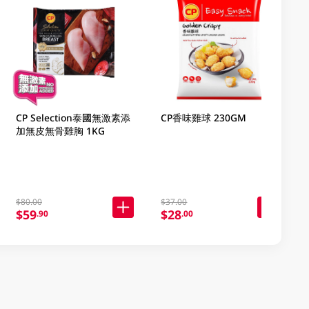
CP Selection泰國無激素添
CP香味雞球 230GM
加無皮無骨雞胸 1KG
$80.00
$37.00
$59
$28
.90
.00