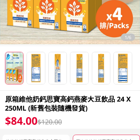
1/6
原箱維他奶鈣思寶高鈣燕麥大豆飲品 24 X
250ML (新舊包裝隨機發貨)
$84.00
$120.00