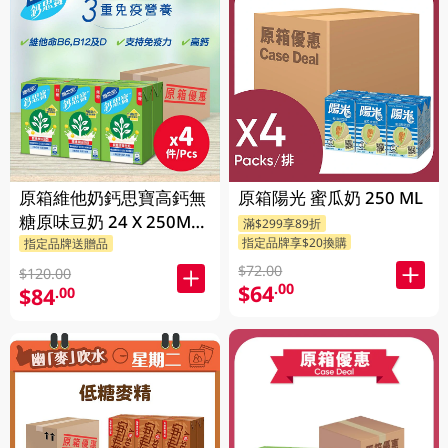
原箱維他奶鈣思寶高鈣無
原箱陽光 蜜瓜奶 250 ML
糖原味豆奶 24 X 250ML
滿$299享89折
指定品牌享$20換購
指定品牌送贈品
(新舊包裝隨機發貨)
$72.00
$120.00
$64
.00
$84
.00