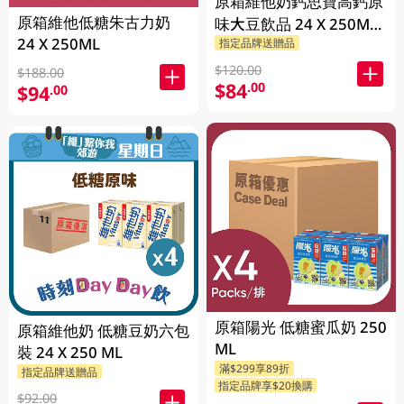
原箱維他奶鈣思寶高鈣原
原箱維他低糖朱古力奶
味大豆飲品 24 X 250ML
24 X 250ML
指定品牌送贈品
(新舊包裝隨機發貨)
$120.00
$188.00
$84
.00
$94
.00
原箱陽光 低糖蜜瓜奶 250
原箱維他奶 低糖豆奶六包
ML
裝 24 X 250 ML
滿$299享89折
指定品牌送贈品
指定品牌享$20換購
$92.00