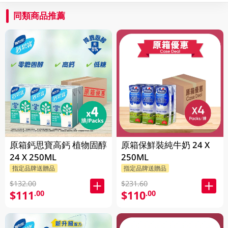
同類商品推薦
原箱鈣思寶高鈣 植物固醇
原箱保鮮裝純牛奶 24 X
24 X 250ML
250ML
指定品牌送贈品
指定品牌送贈品
$132.00
$231.60
$111
$110
.00
.00