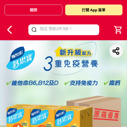
關閉
打開 App 落單
V
alid Until 30 June 2026