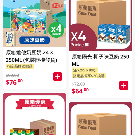
原箱維他奶豆奶 24 X
原箱陽光 椰子味豆奶 250
250ML (包裝隨機發貨)
ML
指定品牌送贈品
滿$299享89折
$92.00
指定品牌享$20換購
$76
.00
$72.00
$64
.00