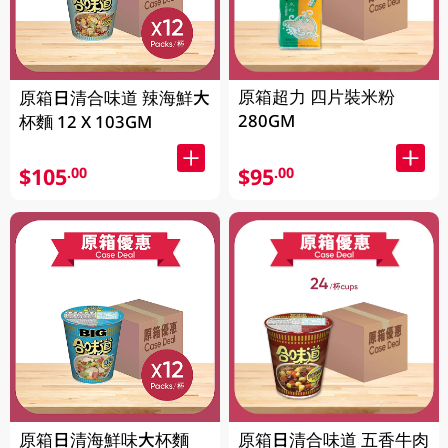
原箱超力 四片裝米粉
原箱日清合味道 辣海鮮大
280GM
杯麵 12 X 103GM
$105
$95
.00
.00
原箱日清海鮮味大杯麵
原箱日清合味道 五香牛肉