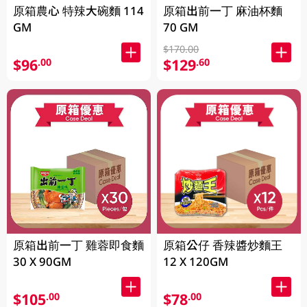
原箱農心 特辣大碗麵 114
原箱出前一丁 麻油杯麵
GM
70 GM
$170.00
$96
$129
.00
.60
原箱出前一丁 雞蓉即食麵
原箱公仔 香辣醬炒麵王
30 X 90GM
12 X 120GM
$105
$78
.00
.00