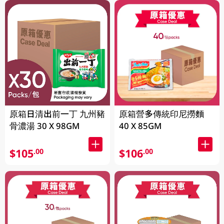
原箱日清出前一丁 九州豬
原箱營多傳統印尼撈麵
骨濃湯 30 X 98GM
40 X 85GM
$105
$106
.00
.00