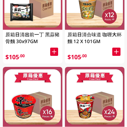
原箱日清出前一丁 黑蒜豬
原箱日清合味道 咖喱大杯
骨麵 30x97GM
麵 12 X 101GM
$105
$105
.00
.00