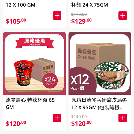
12 X 100 GM
杯麵 24 X 75GM
$170.00
$105
$129
.00
.60
原箱農心 特辣杯麵 65
原箱日清咚兵衛腐皮烏冬
GM
12 X 95GM (包裝隨機發
放) (有效期至2026年8月
$140.00
9號)
$120
$120
.00
.00