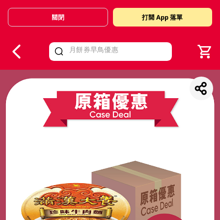
關閉
打開 App 落單
V
alid Until 30 June 2026