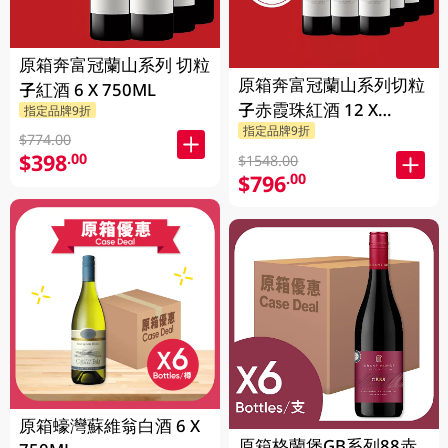
原箱奔富冠蘭山系列 切粒
原箱奔富冠蘭山系列切粒
子紅酒 6 X 750ML
子赤霞珠紅酒 12 X
指定品牌9折
指定品牌9折
750ML
$774.00
$398
.00
$1548.00
$796
.00
原箱蠔灣蘇維翁白酒 6 X
原箱格蘭堡GB系列88赤