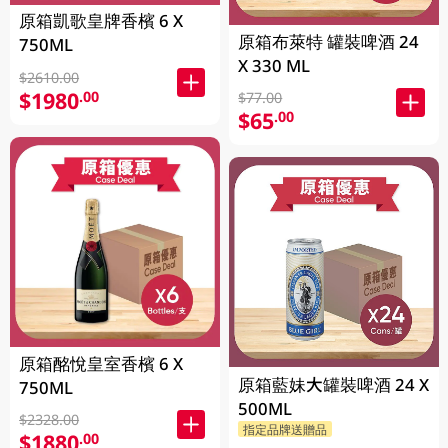
原箱凱歌皇牌香檳 6 X
原箱布萊特 罐裝啤酒 24
750ML
X 330 ML
$2610.00
$1980
.00
$77.00
$65
.00
原箱酩悅皇室香檳 6 X
原箱藍妹大罐裝啤酒 24 X
750ML
500ML
$2328.00
指定品牌送贈品
$1880
.00