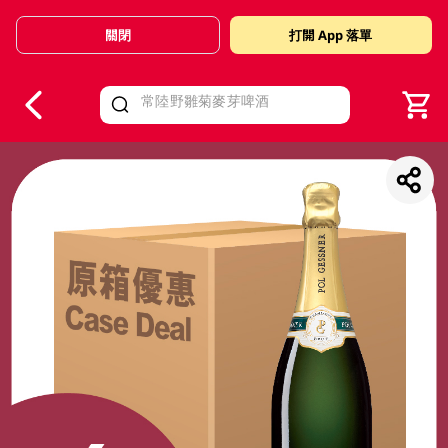
關閉
打開 App 落單
V
alid Until 30 June 2026