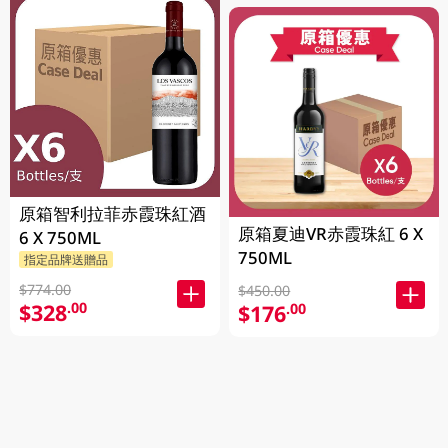
原箱智利拉菲赤霞珠紅酒
原箱夏迪VR赤霞珠紅 6 X
6 X 750ML
750ML
指定品牌送贈品
$774.00
$450.00
$328
.00
$176
.00