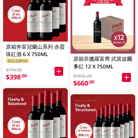
原箱奔富冠蘭山系列 赤霞
珠紅酒 6 X 750ML
原箱菲臘羅富齊 武當波爾
指定品牌9折
多紅 12 X 750ML
$774.00
$398
.00
$1896.00
$660
.00