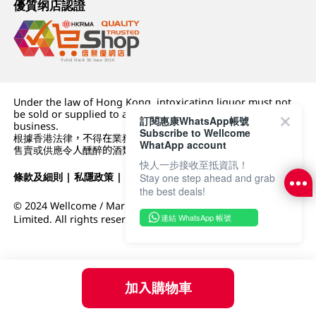
優質纲店認證
Under the law of Hong Kong, intoxicating liquor must not
be sold or supplied to a minor (under 18) in the course of
訂閱惠康WhatsApp帳號
business.
Subscribe to Wellcome
根據香港法律，不得在業務過程中，向未成年人 (18 歲以下人士)
WhatApp account
售賣或供應令人醺醉的酒類。
快人一步接收至抵資訊！
條款及細則
|
私隱政策
|
DFI零售集團
Stay one step ahead and grab
the best deals!
© 2024 Wellcome / Market Place. The Dairy Farm Company
連結 WhatsApp 帳號
Limited. All rights reserved.
加入購物車