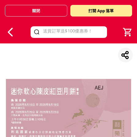
關閉
打開 App 落單
V
alid Until 30 June 2026