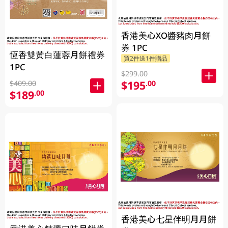
香港美心XO醬豬肉月餅
券 1PC
恆香雙黃白蓮蓉月餅禮券
買2件送1件贈品
1PC
$299.00
$195
.00
$409.00
$189
.00
香港美心七星伴明月月餅