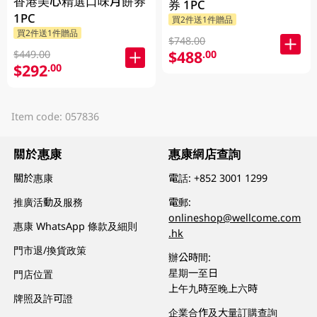
香港美心精選口味月餅券
券 1PC
1PC
買2件送1件贈品
買2件送1件贈品
$748.00
$488
.00
$449.00
$292
.00
Item code: 057836
關於惠康
惠康網店查詢
關於惠康
電話:
+852 3001 1299
推廣活動及服務
電郵:
onlineshop@wellcome.com
惠康 WhatsApp 條款及細則
.hk
門市退/換貨政策
辦公時間:
星期一至日
門店位置
上午九時至晚上六時
牌照及許可證
企業合作及大量訂購查詢