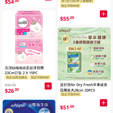
$54
.00
買1送1(加2件入購物車)
指定分類88折
$55
.00
高潔絲極緻綿柔超薄日用
23Cm孖裝 2 X 15PC
指定品牌送贈品
指定分類88折
護舒寶Air Dry Fresh草本健康
$48.00
$26
.00
日用量大28cm 20PCS
指定分類88折
$51
.00