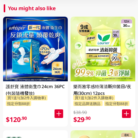
You might also like
護舒寶 液體衛生巾24cm 36PC
樂而雅零感特薄清新抑菌日/夜
(包裝隨機發放)
用(30cm) 12pcs
買1送1(加2件入購物車)
買1送1(加2件入購物車)
指定分類88折
指定品牌送贈品
指定分類88折
$38.90
$120
$29
.90
.90