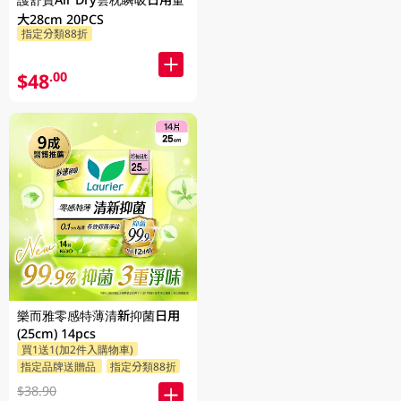
大28cm 20PCS
指定分類88折
$48
.00
樂而雅零感特薄清新抑菌日用
(25cm) 14pcs
買1送1(加2件入購物車)
指定品牌送贈品
指定分類88折
$38.90