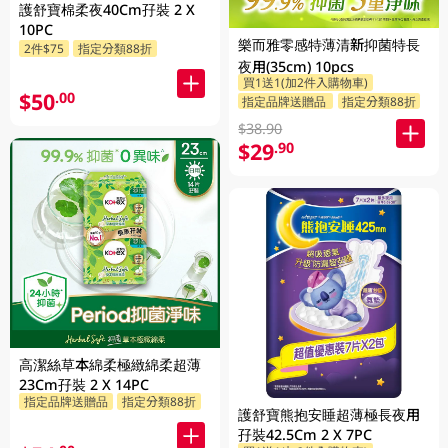
護舒寶棉柔夜40Cm孖裝 2 X
10PC
樂而雅零感特薄清新抑菌特長
2件$75
指定分類88折
夜用(35cm) 10pcs
買1送1(加2件入購物車)
$50
.00
指定品牌送贈品
指定分類88折
$38.90
$29
.90
高潔絲草本綿柔極緻綿柔超薄
23Cm孖裝 2 X 14PC
指定品牌送贈品
指定分類88折
護舒寶熊抱安睡超薄極長夜用
孖裝42.5Cm 2 X 7PC