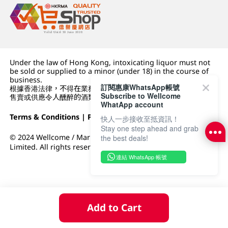
Under the law of Hong Kong, intoxicating liquor must not
be sold or supplied to a minor (under 18) in the course of
business.
訂閱惠康WhatsApp帳號
根據香港法律，不得在業務過程中，向未成年人 (18 歲以下人士)
Subscribe to Wellcome
售賣或供應令人醺醉的酒類。
WhatApp account
Terms & Conditions
|
Privacy Policy
|
DFI Retail Group
快人一步接收至抵資訊！
Stay one step ahead and grab
© 2024 Wellcome / Market Place. The Dairy Farm Company
the best deals!
Limited. All rights reserved.
連結 WhatsApp 帳號
Add to Cart