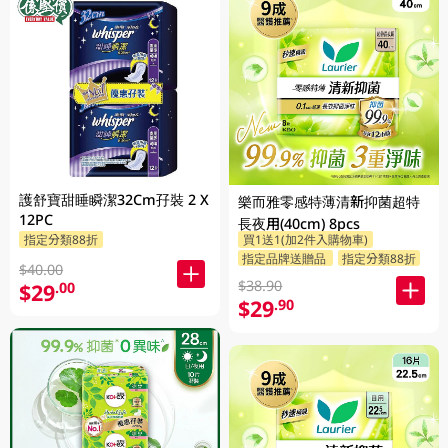
護舒寶甜睡瞬潔32Cm孖裝 2 X
樂而雅零感特薄清新抑菌超特
12PC
長夜用(40cm) 8pcs
指定分類88折
買1送1(加2件入購物車)
指定品牌送贈品
指定分類88折
$40.00
$38.90
$29
.00
$29
.90