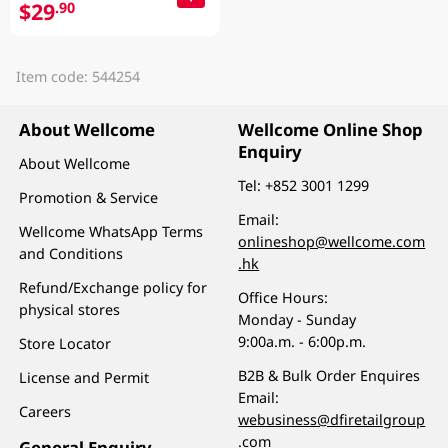
$29
.90
Item code: 544254
About Wellcome
Wellcome Online Shop
Enquiry
About Wellcome
Tel:
+852 3001 1299
Promotion & Service
Email:
Wellcome WhatsApp Terms
onlineshop@wellcome.com
and Conditions
.hk
Refund/Exchange policy for
Office Hours:
physical stores
Monday - Sunday
9:00a.m. - 6:00p.m.
Store Locator
B2B & Bulk Order Enquires
License and Permit
Email:
Careers
webusiness@dfiretailgroup
.com
General Enquiry