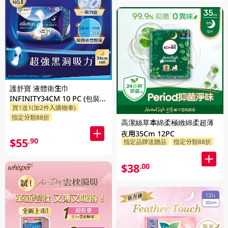
護舒寶 液體衛生巾
INFINITY34CM 10 PC (包裝隨
買1送1(加2件入購物車)
機發放)
指定分類88折
高潔絲草本綿柔極緻綿柔超薄
夜用35Cm 12PC
$55
.90
指定品牌送贈品
指定分類88折
$38
.00