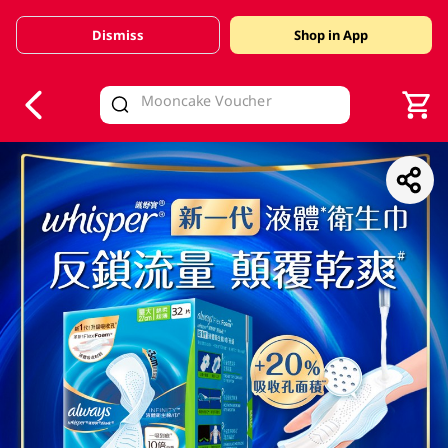
Dismiss
Shop in App
V
alid Until 30 June 2026