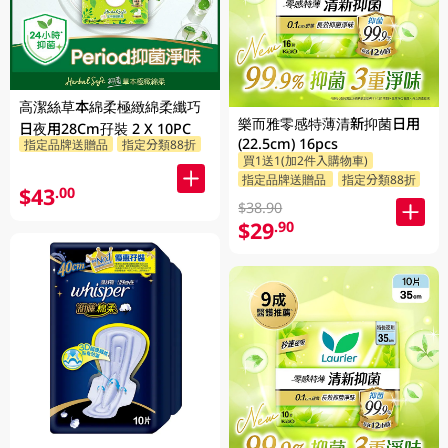
高潔絲草本綿柔極緻綿柔纖巧
樂而雅零感特薄清新抑菌日用
日夜用28Cm孖裝 2 X 10PC
(22.5cm) 16pcs
指定品牌送贈品
指定分類88折
買1送1(加2件入購物車)
指定品牌送贈品
指定分類88折
$43
.00
$38.90
$29
.90