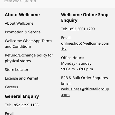
Item code: 341818
About Wellcome
Wellcome Online Shop
Enquiry
About Wellcome
Tel:
+852 3001 1299
Promotion & Service
Email:
Wellcome WhatsApp Terms
onlineshop@wellcome.com
and Conditions
.hk
Refund/Exchange policy for
Office Hours:
physical stores
Monday - Sunday
9:00a.m. - 6:00p.m.
Store Locator
B2B & Bulk Order Enquires
License and Permit
Email:
Careers
webusiness@dfiretailgroup
.com
General Enquiry
Tel:
+852 2299 1133
Email: