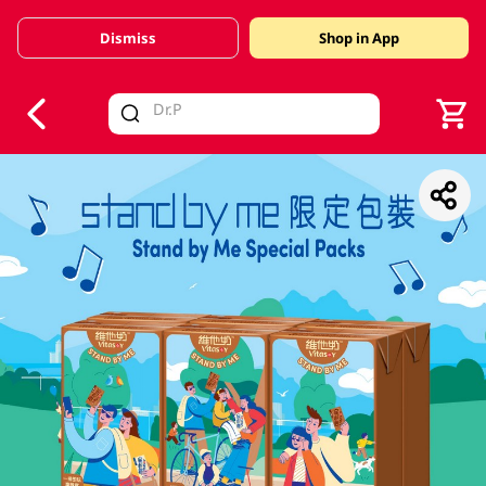
Dismiss
Shop in App
V
alid Until 30 June 2026