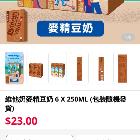
1/6
維他奶麥精豆奶 6 X 250ML (包裝隨機發
貨)
$23.00