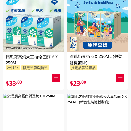
維他奶豆奶 6 X 250ML (包裝
鈣思寶高鈣大豆植物固醇 6 X
250ML
隨機發貨)
2件$54
指定品牌送贈品
指定品牌送贈品
$33
$23
.00
.00