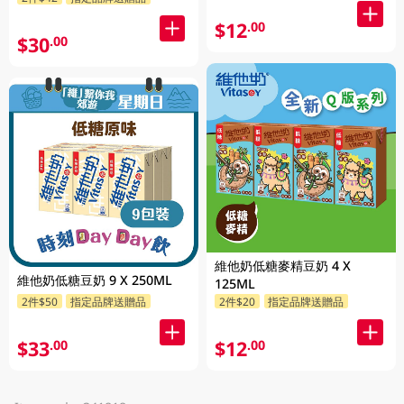
發貨) 6 X 250ML
$12
.00
$30
.00
維他奶低糖麥精豆奶 4 X
維他奶低糖豆奶 9 X 250ML
125ML
2件$50
指定品牌送贈品
2件$20
指定品牌送贈品
$33
$12
.00
.00