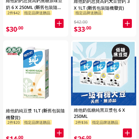
維他奶鈣思寶高鈣無糖原味豆
維他奶鈣思寶高鈣大豆營鈣 3
奶 6 X 250ML (新舊包裝隨機
X 1LT (新舊包裝隨機發貨)
2件$42
指定品牌送贈品
指定品牌送贈品
發貨)
$42.00
$30
$33
.00
.00
維他奶低糖純黑豆漿包 6 X
維他奶純豆漿 1LT (新舊包裝隨
250ML
機發貨)
2件$20
指定品牌送贈品
2件$36
指定品牌送贈品
$14
$26
.00
.00