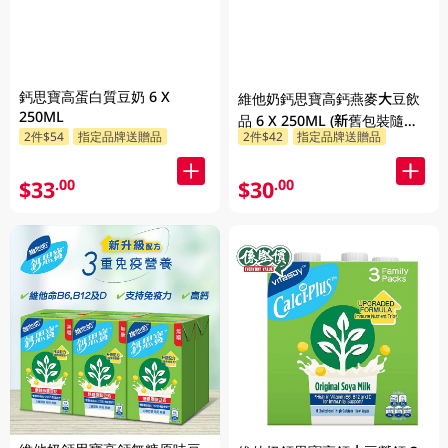
鈣思寶高蛋白質豆奶 6 X
維他奶鈣思寶高鈣燕麥大豆飲
250ML
品 6 X 250ML (新舊包裝隨機
2件$54
指定品牌送贈品
2件$42
指定品牌送贈品
發貨)
$33
$30
.00
.00