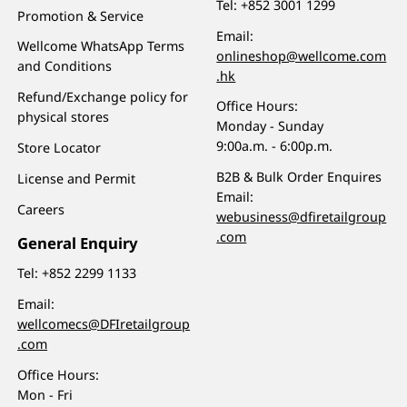
Tel:
+852 3001 1299
Promotion & Service
Email:
Wellcome WhatsApp Terms
onlineshop@wellcome.com
and Conditions
.hk
Refund/Exchange policy for
Office Hours:
physical stores
Monday - Sunday
9:00a.m. - 6:00p.m.
Store Locator
B2B & Bulk Order Enquires
License and Permit
Email:
Careers
webusiness@dfiretailgroup
.com
General Enquiry
Tel:
+852 2299 1133
Email:
wellcomecs@DFIretailgroup
.com
Office Hours:
Mon - Fri