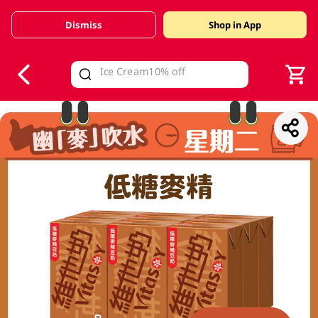
Dismiss
Shop in App
V
alid Until 30 June 2026