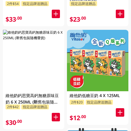
2件$54
指定品牌送贈品
指定品牌送贈品
$33
$23
.00
.00
維他奶鈣思寶高鈣無糖原味豆
維他奶低糖豆奶 4 X 125ML
奶 6 X 250ML (新舊包裝隨機
2件$20
指定品牌送贈品
2件$42
指定品牌送贈品
發貨)
$12
.00
$30
.00