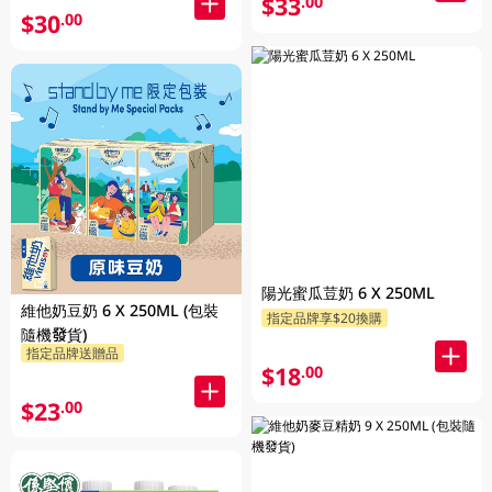
$33
.00
$30
.00
陽光蜜瓜荳奶 6 X 250ML
維他奶豆奶 6 X 250ML (包裝
指定品牌享$20換購
隨機發貨)
指定品牌送贈品
$18
.00
$23
.00