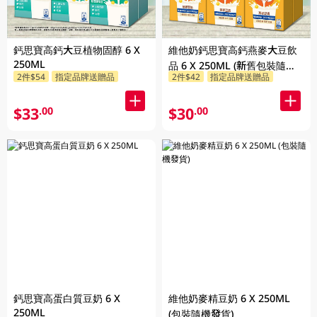
鈣思寶高鈣大豆植物固醇 6 X
維他奶鈣思寶高鈣燕麥大豆飲
250ML
品 6 X 250ML (新舊包裝隨機
2件$54
指定品牌送贈品
2件$42
指定品牌送贈品
發貨)
$33
$30
.00
.00
鈣思寶高蛋白質豆奶 6 X
維他奶麥精豆奶 6 X 250ML
250ML
(包裝隨機發貨)