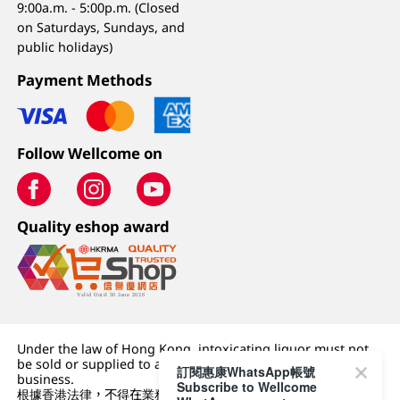
9:00a.m. - 5:00p.m. (Closed
on Saturdays, Sundays, and
public holidays)
Payment Methods
Follow Wellcome on
Quality eshop award
Under the law of Hong Kong, intoxicating liquor must not
be sold or supplied to a minor (under 18) in the course of
訂閱惠康WhatsApp帳號
business.
Subscribe to Wellcome
根據香港法律，不得在業務過程中，向未成年人 (18 歲以下人士)