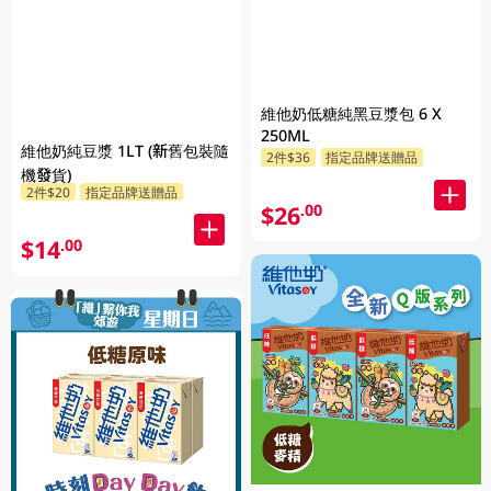
維他奶低糖純黑豆漿包 6 X
250ML
維他奶純豆漿 1LT (新舊包裝隨
2件$36
指定品牌送贈品
機發貨)
2件$20
指定品牌送贈品
$26
.00
$14
.00