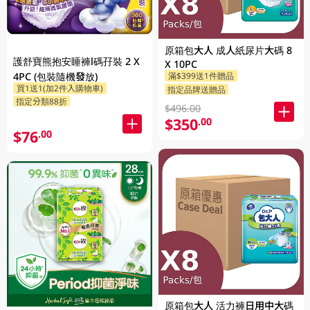
原箱包大人 成人紙尿片大碼 8
護舒寶熊抱安睡褲l碼孖裝 2 X
X 10PC
4PC (包裝隨機發放)
滿$399送1件贈品
買1送1(加2件入購物車)
指定品牌送贈品
指定分類88折
$496.00
$350
.00
$76
.00
原箱包大人 活力褲日用中大碼