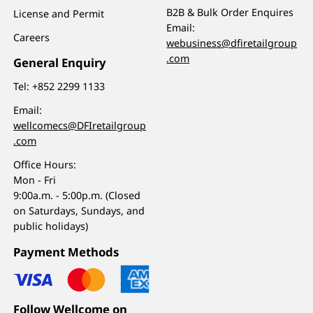
B2B & Bulk Order Enquires
License and Permit
Email:
Careers
webusiness@dfiretailgroup
.com
General Enquiry
Tel:
+852 2299 1133
Email:
wellcomecs@DFIretailgroup
.com
Office Hours:
Mon - Fri
9:00a.m. - 5:00p.m. (Closed
on Saturdays, Sundays, and
public holidays)
Payment Methods
Follow Wellcome on