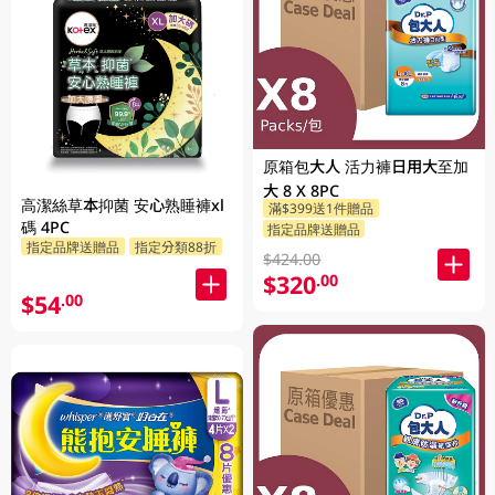
原箱包大人 活力褲日用大至加
大 8 X 8PC
高潔絲草本抑菌 安心熟睡褲xl
滿$399送1件贈品
碼 4PC
指定品牌送贈品
指定品牌送贈品
指定分類88折
$424.00
$320
.00
$54
.00