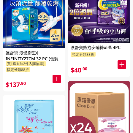
護舒寶熊抱安睡褲xl碼 4PC
護舒寶 液體衛生巾
指定分類88折
INFINITY27CM 32 PC (包裝隨
買1送1(加2件入購物車)
機發放)
$40
.00
指定分類88折
$137
.90