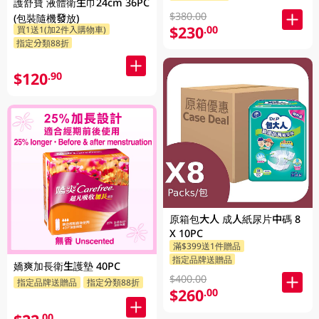
護舒寶 液體衛生巾24cm 36PC
$380.00
(包裝隨機發放)
$230
.00
買1送1(加2件入購物車)
指定分類88折
$120
.90
原箱包大人 成人紙尿片中碼 8
X 10PC
滿$399送1件贈品
指定品牌送贈品
嬌爽加長衛生護墊 40PC
$400.00
指定品牌送贈品
指定分類88折
$260
.00
.00