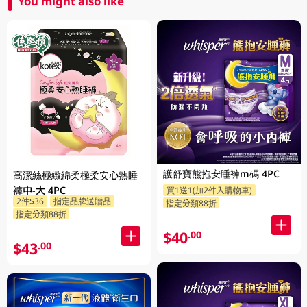
You might also like
護舒寶熊抱安睡褲m碼 4PC
高潔絲極緻綿柔極柔安心熟睡
褲中-大 4PC
買1送1(加2件入購物車)
2件$36
指定品牌送贈品
指定分類88折
指定分類88折
$40
.00
$43
.00