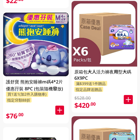
$22
原箱包大人活力褲夜用型大碼
6X9PC
護舒寶 熊抱安睡褲m碼4*2片
滿$399送1件贈品
優惠孖裝 8PC (包裝隨機發放)
指定品牌送贈品
買1送1(加2件入購物車)
$528.00
指定分類88折
$420
.00
$76
.00