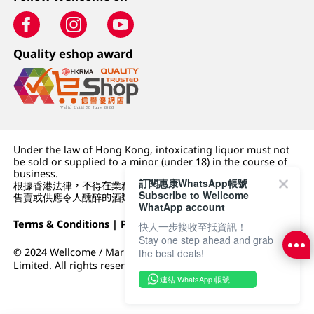
Quality eshop award
Under the law of Hong Kong, intoxicating liquor must not
be sold or supplied to a minor (under 18) in the course of
business.
訂閱惠康WhatsApp帳號
根據香港法律，不得在業務過程中，向未成年人 (18 歲以下人士)
Subscribe to Wellcome
售賣或供應令人醺醉的酒類。
WhatApp account
Terms & Conditions
|
Privacy Policy
|
DFI Retail Group
快人一步接收至抵資訊！
Stay one step ahead and grab
© 2024 Wellcome / Market Place. The Dairy Farm Company
the best deals!
Limited. All rights reserved.
連結 WhatsApp 帳號