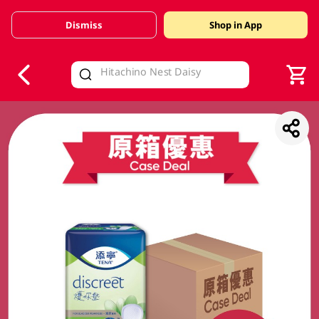
Dismiss
Shop in App
V
alid Until 30 June 2026