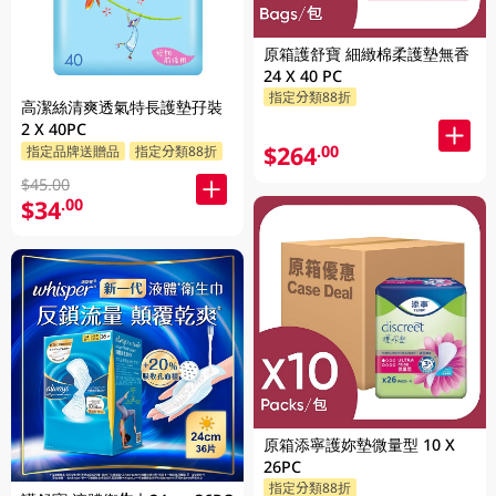
原箱護舒寶 細緻棉柔護墊無香
24 X 40 PC
指定分類88折
高潔絲清爽透氣特長護墊孖裝
2 X 40PC
$264
.00
指定品牌送贈品
指定分類88折
$45.00
$34
.00
原箱添寧護妳墊微量型 10 X
26PC
指定分類88折