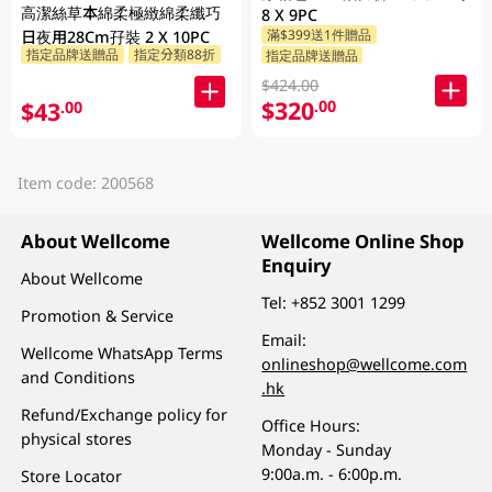
高潔絲草本綿柔極緻綿柔纖巧
8 X 9PC
滿$399送1件贈品
日夜用28Cm孖裝 2 X 10PC
指定品牌送贈品
指定分類88折
指定品牌送贈品
$424.00
$320
.00
$43
.00
Item code: 200568
About Wellcome
Wellcome Online Shop
Enquiry
About Wellcome
Tel:
+852 3001 1299
Promotion & Service
Email:
Wellcome WhatsApp Terms
onlineshop@wellcome.com
and Conditions
.hk
Refund/Exchange policy for
Office Hours:
physical stores
Monday - Sunday
9:00a.m. - 6:00p.m.
Store Locator