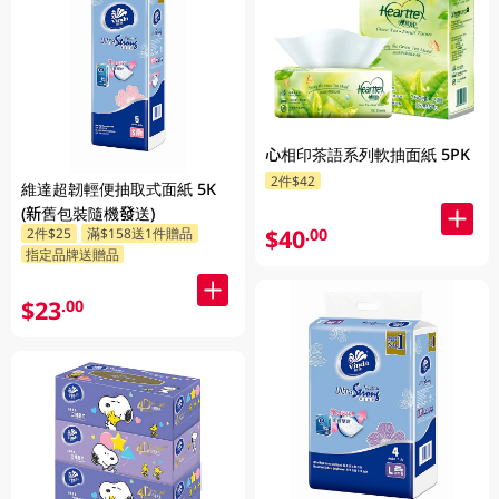
心相印茶語系列軟抽面紙 5PK
2件$42
維達超韌輕便抽取式面紙 5K
(新舊包裝隨機發送)
$40
2件$25
滿$158送1件贈品
.00
指定品牌送贈品
$23
.00