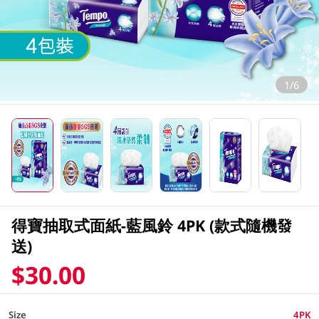
1/6
得寶抽取式面紙-藍風鈴 4PK (款式隨機發
送)
$30.00
Size
4PK