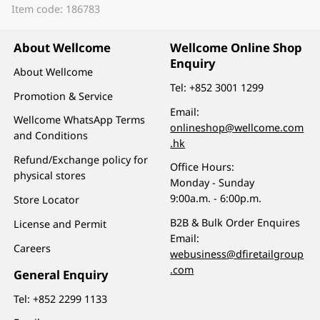
Item code: 186783
About Wellcome
Wellcome Online Shop
Enquiry
About Wellcome
Tel:
+852 3001 1299
Promotion & Service
Email:
Wellcome WhatsApp Terms
onlineshop@wellcome.com
and Conditions
.hk
Refund/Exchange policy for
Office Hours:
physical stores
Monday - Sunday
9:00a.m. - 6:00p.m.
Store Locator
B2B & Bulk Order Enquires
License and Permit
Email:
Careers
webusiness@dfiretailgroup
.com
General Enquiry
Tel:
+852 2299 1133