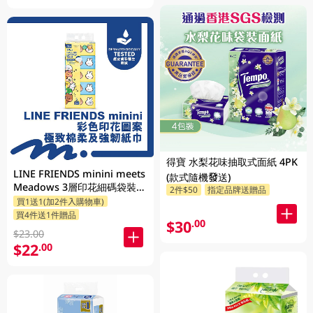
得寶 水梨花味抽取式面紙 4PK
LINE FRIENDS minini meets
(款式隨機發送)
Meadows 3層印花細碼袋裝面
2件$50
指定品牌送贈品
買1送1(加2件入購物車)
紙 110張 x 5包 (包裝隨機發送)
買4件送1件贈品
$30
.00
$23.00
$22
.00