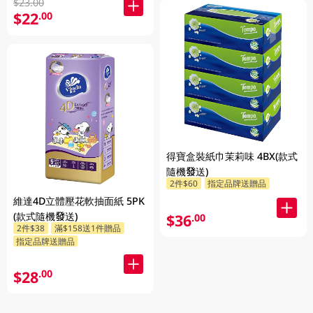
$23.00
$22
.00
得寶盒裝紙巾茉莉味 4BX(款式
隨機發送)
2件$60
指定品牌送贈品
維達4D立體壓花軟抽面紙 5PK
(款式隨機發送)
$36
.00
2件$38
滿$158送1件贈品
指定品牌送贈品
$28
.00