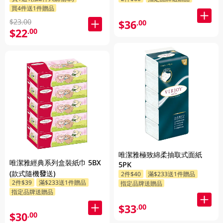
買4件送1件贈品
$23.00
$36
.00
$22
.00
唯潔雅極致綿柔抽取式面紙
唯潔雅經典系列盒裝紙巾 5BX
5PK
(款式隨機發送)
2件$40
滿$233送1件贈品
2件$39
滿$233送1件贈品
指定品牌送贈品
指定品牌送贈品
$33
.00
$30
.00