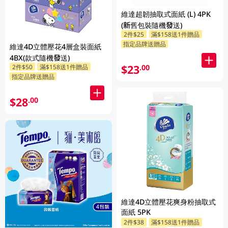
維達超韌抽取式面紙 (L) 4PK
(新舊包裝隨機發送)
2件$25
滿$158送1件贈品
指定品牌送贈品
維達4D立體壓花4層盒裝面紙
4BX(款式隨機發送)
$23
2件$50
滿$158送1件贈品
.00
指定品牌送贈品
$28
.00
維達4D立體壓花爽身粉抽取式
面紙 5PK
2件$38
滿$158送1件贈品