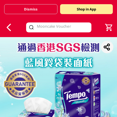
Dismiss
Shop in App
V
alid Until 30 June 2026