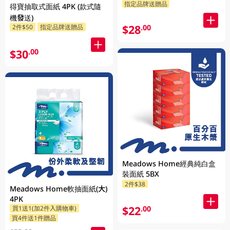
指定品牌送贈品
得寶抽取式面紙 4PK (款式隨
機發送)
$28
2件$50
指定品牌送贈品
.00
$30
.00
Meadows Home經典純白盒
裝面紙 5BX
2件$38
Meadows Home軟抽面紙(大)
4PK
$22
買1送1(加2件入購物車)
.00
買4件送1件贈品