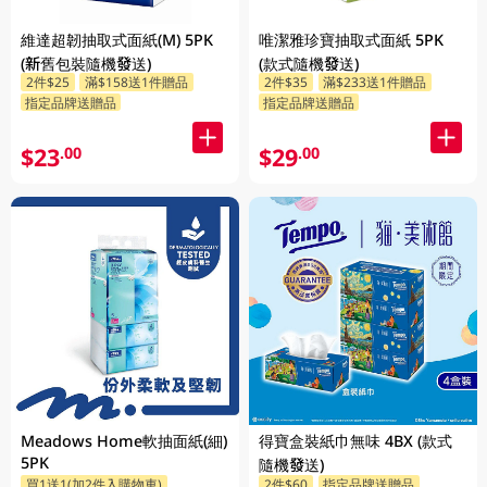
維達超韌抽取式面紙(M) 5PK
唯潔雅珍寶抽取式面紙 5PK
(新舊包裝隨機發送)
(款式隨機發送)
2件$25
滿$158送1件贈品
2件$35
滿$233送1件贈品
指定品牌送贈品
指定品牌送贈品
$23
$29
.00
.00
Meadows Home軟抽面紙(細)
得寶盒裝紙巾無味 4BX (款式
5PK
隨機發送)
買1送1(加2件入購物車)
2件$60
指定品牌送贈品