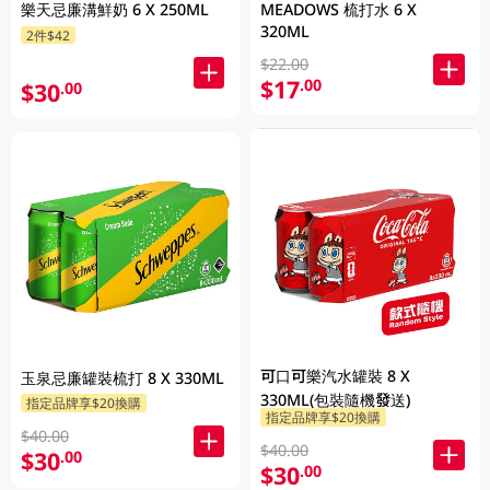
樂天忌廉溝鮮奶 6 X 250ML
MEADOWS 梳打水 6 X
320ML
2件$42
$22.00
$17
.00
$30
.00
可口可樂汽水罐裝 8 X
玉泉忌廉罐裝梳打 8 X 330ML
330ML(包裝隨機發送)
指定品牌享$20換購
指定品牌享$20換購
$40.00
$40.00
$30
.00
$30
.00