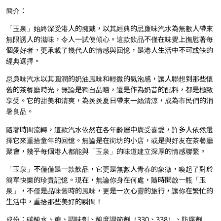
簡介：
「玉泉」始終深受港人的擁戴，以其經典的忌廉味汽水為無數人帶來
無限誘人的滋味，令人一試便傾心。這款飲品不僅在味覺上撫慰著每
個愛好者，更承載了幾代人的情感與回憶，是港人生活中不可或缺的
經典選擇。
忌廉味汽水以其圓潤的奶油風味和輕微的氣泡感，讓人聯想到那些懷
舊的茶餐廳時光，無論是獨自品嚐，還是作為奶昔的配料，都是極致
享受。它的甜美和清爽，為炎炎夏日帶來一絲清涼，成為市民們的消
暑良品。
隨著時間流轉，這款汽水依然在各年齡層中廣受喜愛，許多人依然選
擇它來重拾童年的回憶。無論是在街坊的小店，或是與好友在茶餐廳
聚會，幾乎每個港人都能與「玉泉」的味道建立深厚的情感聯繫。
「玉泉」不僅僅是一款飲品，它更是無數人青春的象徵，喚起了對於
簡單快樂的珍貴記憶。現在，無論你身在何處，隨時開啟一瓶「玉
泉」，不僅是品味舊時的風味，更是一次心靈的旅行，讓你在繁忙的
生活中，重拾那些美好的瞬間！
成份：碳酸水、糖、調味劑、酸度調節劑（330、338）、防腐劑