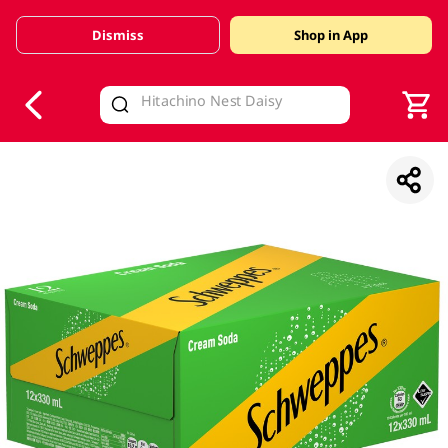
Dismiss
Shop in App
V
alid Until 30 June 2026