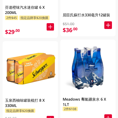
芬達橙味汽水迷你罐 6 X
200ML
屈臣氏蘇打水330毫升12罐裝
2件$45
指定品牌享$20換購
$51.00
$36
.00
$29
.00
Meadows 有氣礦泉水 6 X
玉泉西柚味罐裝梳打 8 X
1LT
330ML
2件$108
指定品牌享$20換購