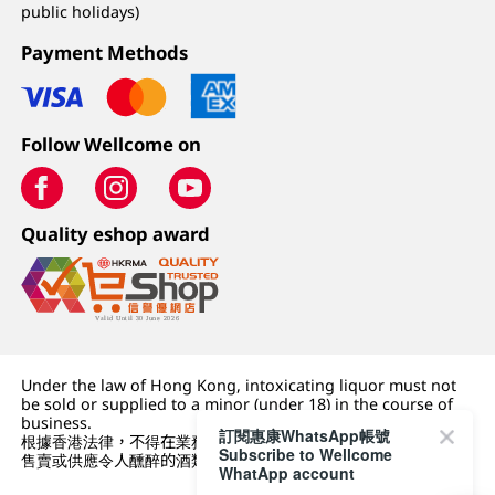
public holidays)
Payment Methods
Follow Wellcome on
Quality eshop award
Under the law of Hong Kong, intoxicating liquor must not
be sold or supplied to a minor (under 18) in the course of
business.
訂閱惠康WhatsApp帳號
根據香港法律，不得在業務過程中，向未成年人 (18 歲以下人士)
Subscribe to Wellcome
售賣或供應令人醺醉的酒類。
WhatApp account