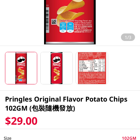
1/3
Pringles Original Flavor Potato Chips
102GM (包裝隨機發放)
$29.00
Size
102GM