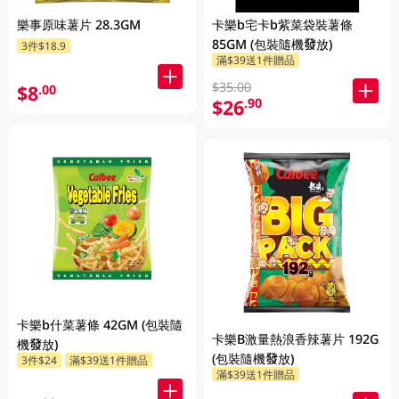
樂事原味薯片 28.3GM
卡樂b宅卡b紫菜袋裝薯條
85GM (包裝隨機發放)
3件$18.9
滿$39送1件贈品
$35.00
$8
.00
$26
.90
卡樂b什菜薯條 42GM (包裝隨
卡樂B激量熱浪香辣薯片 192G
機發放)
(包裝隨機發放)
3件$24
滿$39送1件贈品
滿$39送1件贈品