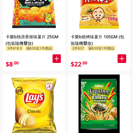
卡樂b熱浪香辣味薯片 25GM
卡樂b燒烤味薯片 105GM (包
(包裝隨機發放)
裝隨機發放)
3件$18.9
滿$39送1件贈品
2件$37
滿$39送1件贈品
$8
$22
.00
.00