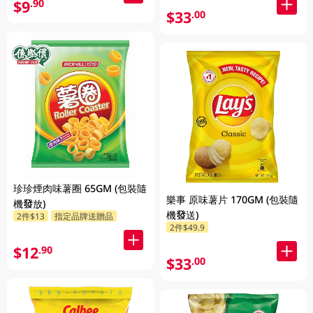
$9
.90
$33
.00
珍珍煙肉味薯圈 65GM (包裝隨
樂事 原味薯片 170GM (包裝隨
機發放)
機發送)
2件$13
指定品牌送贈品
2件$49.9
$12
.90
$33
.00