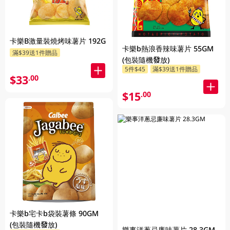
卡樂B激量裝燒烤味薯片 192G
卡樂b熱浪香辣味薯片 55GM
滿$39送1件贈品
(包裝隨機發放)
5件$45
滿$39送1件贈品
$33
.00
$15
.00
卡樂b宅卡b袋裝薯條 90GM
(包裝隨機發放)
樂事洋蔥忌廉味薯片 28.3GM