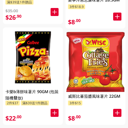
滿$39送1件贈品
3件$18.9
$35.00
$26
.90
$8
.00
卡樂b薄餅味薯片 90GM (包裝
威斯比蕃茄醬風味薯片 22GM
隨機發放)
2件$37
滿$39送1件贈品
3件$15
$22
$8
.00
.00