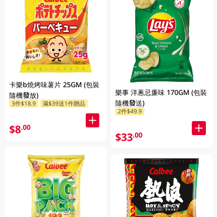
卡樂b燒烤味薯片 25GM (包裝
樂事 洋蔥忌廉味 170GM (包裝
隨機發放)
隨機發送)
3件$18.9
滿$39送1件贈品
2件$49.9
$8
.00
$33
.00