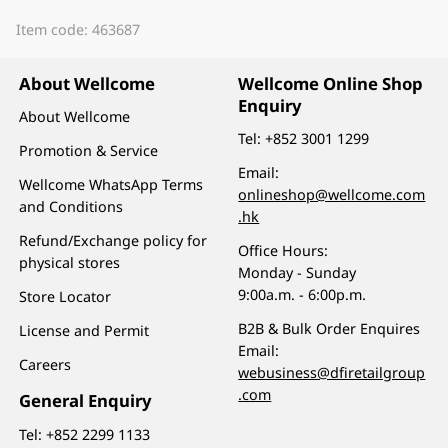
Item code: 463687
About Wellcome
Wellcome Online Shop
Enquiry
About Wellcome
Tel:
+852 3001 1299
Promotion & Service
Email:
Wellcome WhatsApp Terms
onlineshop@wellcome.com
and Conditions
.hk
Refund/Exchange policy for
Office Hours:
physical stores
Monday - Sunday
9:00a.m. - 6:00p.m.
Store Locator
B2B & Bulk Order Enquires
License and Permit
Email:
Careers
webusiness@dfiretailgroup
.com
General Enquiry
Tel:
+852 2299 1133