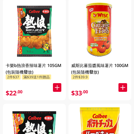
卡樂b熱浪香辣味薯片 105GM
威斯比蕃茄醬風味薯片 100GM
(包裝隨機發放)
(包裝隨機發放)
2件$37
滿$39送1件贈品
2件$39.9
$22
$33
.00
.00