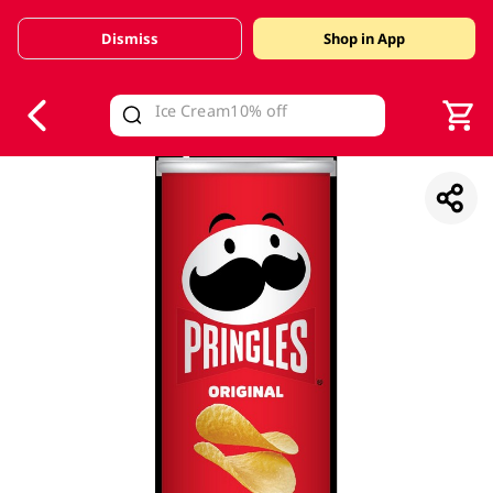
Dismiss
Shop in App
V
alid Until 30 June 2026