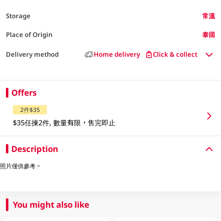
Storage
常溫
Place of Origin
泰國
Delivery method
Home delivery
Click & collect
Offers
2件$35
$35任揀2件, 數量有限，售完即止
Description
照片僅供參考。
You might also like