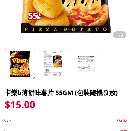
1/3
卡樂b薄餅味薯片 55GM (包裝隨機發放)
$15.00
Size
55GM