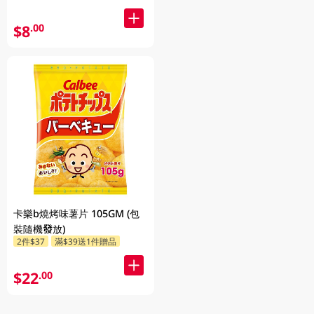
$8
.00
卡樂b燒烤味薯片 105GM (包
裝隨機發放)
2件$37
滿$39送1件贈品
$22
.00