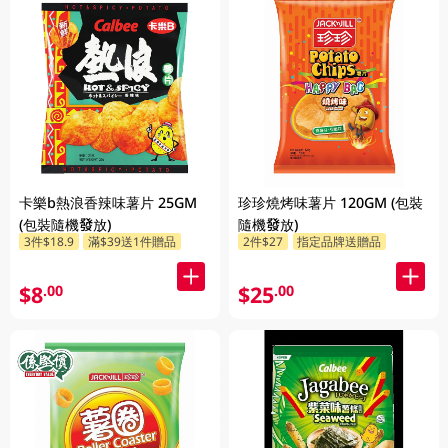
卡樂b熱浪香辣味薯片 25GM
珍珍燒烤味薯片 120GM (包裝
(包裝隨機發放)
隨機發放)
3件$18.9
滿$39送1件贈品
2件$27
指定品牌送贈品
$8
$25
.00
.00