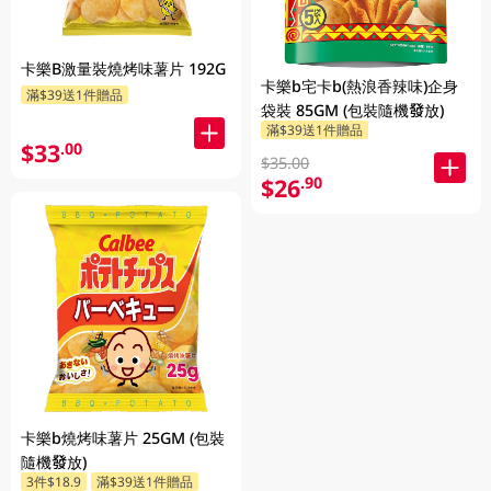
卡樂B激量裝燒烤味薯片 192G
卡樂b宅卡b(熱浪香辣味)企身
滿$39送1件贈品
袋裝 85GM (包裝隨機發放)
滿$39送1件贈品
$33
.00
$35.00
$26
.90
卡樂b燒烤味薯片 25GM (包裝
隨機發放)
3件$18.9
滿$39送1件贈品