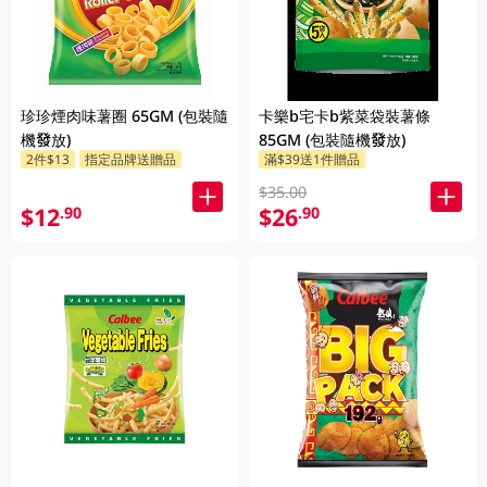
珍珍煙肉味薯圈 65GM (包裝隨
卡樂b宅卡b紫菜袋裝薯條
機發放)
85GM (包裝隨機發放)
2件$13
指定品牌送贈品
滿$39送1件贈品
$35.00
$12
$26
.90
.90