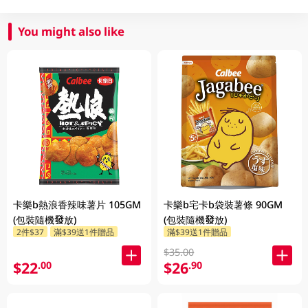
You might also like
卡樂b熱浪香辣味薯片 105GM
卡樂b宅卡b袋裝薯條 90GM
(包裝隨機發放)
(包裝隨機發放)
2件$37
滿$39送1件贈品
滿$39送1件贈品
$35.00
$22
$26
.00
.90