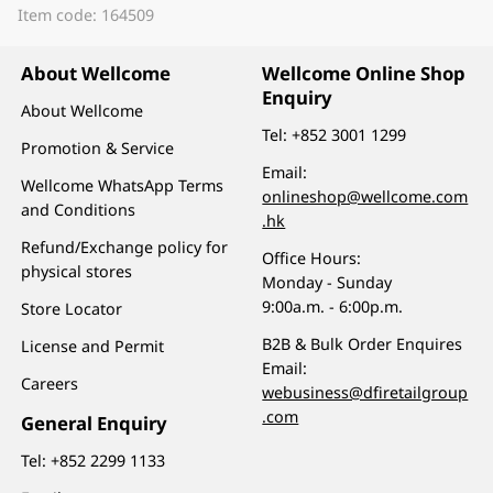
Item code: 164509
About Wellcome
Wellcome Online Shop
Enquiry
About Wellcome
Tel:
+852 3001 1299
Promotion & Service
Email:
Wellcome WhatsApp Terms
onlineshop@wellcome.com
and Conditions
.hk
Refund/Exchange policy for
Office Hours:
physical stores
Monday - Sunday
9:00a.m. - 6:00p.m.
Store Locator
B2B & Bulk Order Enquires
License and Permit
Email:
Careers
webusiness@dfiretailgroup
.com
General Enquiry
Tel:
+852 2299 1133