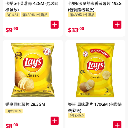
卡樂b什菜薯條 42GM (包裝隨
卡樂B激量熱浪香辣薯片 192G
機發放)
(包裝隨機發放)
3件$24
滿$39送1件贈品
滿$39送1件贈品
$9
$33
.90
.00
樂事原味薯片 28.3GM
樂事 原味薯片 170GM (包裝隨
機發送)
3件$18.9
2件$49.9
$8
.00