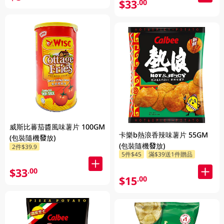
$33
.00
威斯比蕃茄醬風味薯片 100GM
卡樂b熱浪香辣味薯片 55GM
(包裝隨機發放)
(包裝隨機發放)
2件$39.9
5件$45
滿$39送1件贈品
$33
.00
$15
.00