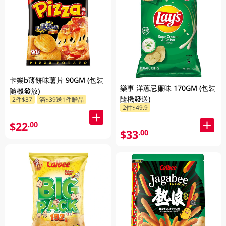
卡樂b薄餅味薯片 90GM (包裝
樂事 洋蔥忌廉味 170GM (包裝
隨機發放)
隨機發送)
2件$37
滿$39送1件贈品
2件$49.9
$22
.00
$33
.00