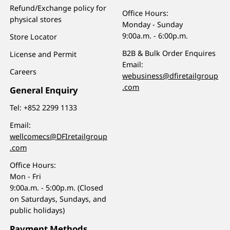
Refund/Exchange policy for
Office Hours:
physical stores
Monday - Sunday
9:00a.m. - 6:00p.m.
Store Locator
B2B & Bulk Order Enquires
License and Permit
Email:
Careers
webusiness@dfiretailgroup
.com
General Enquiry
Tel:
+852 2299 1133
Email:
wellcomecs@DFIretailgroup
.com
Office Hours:
Mon - Fri
9:00a.m. - 5:00p.m. (Closed
on Saturdays, Sundays, and
public holidays)
Payment Methods