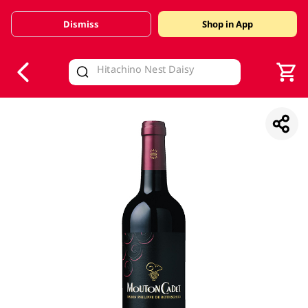
Dismiss
Shop in App
V
alid Until 30 June 2026