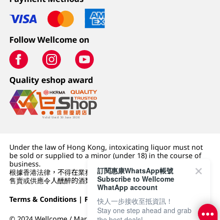
Follow Wellcome on
Quality eshop award
Under the law of Hong Kong, intoxicating liquor must not
be sold or supplied to a minor (under 18) in the course of
business.
訂閱惠康WhatsApp帳號
根據香港法律，不得在業務過程中，向未成年人 (18 歲以下人士)
Subscribe to Wellcome
售賣或供應令人醺醉的酒類。
WhatApp account
Terms & Conditions
|
Privacy Policy
|
DFI Retail Group
快人一步接收至抵資訊！
Stay one step ahead and grab
© 2024 Wellcome / Market Place. The Dairy Farm Company
the best deals!