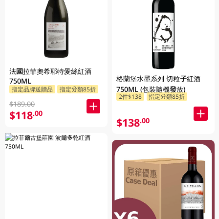
法國拉菲奧希耶特愛絲紅酒
格蘭堡水墨系列 切粒子紅酒
750ML
750ML (包裝隨機發放)
指定品牌送贈品
指定分類85折
2件$138
指定分類85折
$189.00
$118
.00
$138
.00