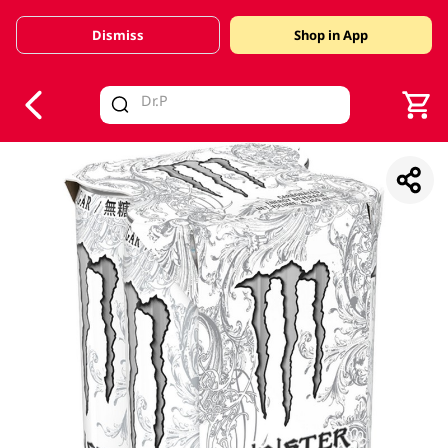
Dismiss
Shop in App
V
alid Until 30 June 2026