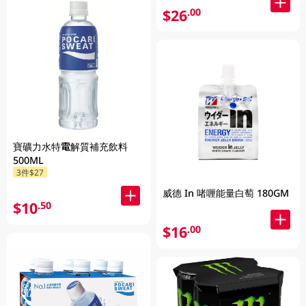
$26
.00
寶礦力水特電解質補充飲料
500ML
3件$27
威德 In 啫喱能量白萄 180GM
$10
.50
$16
.00