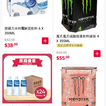
寶礦力水特電解質飲料 6 X
350ML
魔爪魔爪碳酸能量飲料罐裝 4
$42.00
X 355ML
$38
.00
指定品牌享$20換購
$58.00
$55
.00