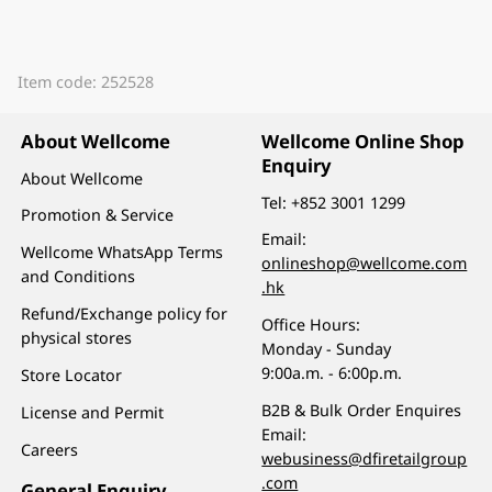
Item code: 252528
About Wellcome
Wellcome Online Shop
Enquiry
About Wellcome
Tel:
+852 3001 1299
Promotion & Service
Email:
Wellcome WhatsApp Terms
onlineshop@wellcome.com
and Conditions
.hk
Refund/Exchange policy for
Office Hours:
physical stores
Monday - Sunday
9:00a.m. - 6:00p.m.
Store Locator
B2B & Bulk Order Enquires
License and Permit
Email:
Careers
webusiness@dfiretailgroup
.com
General Enquiry