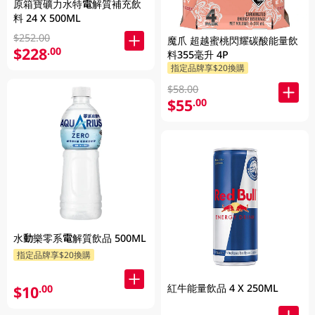
原箱寶礦力水特電解質補充飲
料 24 X 500ML
$252.00
魔爪 超越蜜桃閃耀碳酸能量飲
$228
.00
料355毫升 4P
指定品牌享$20換購
$58.00
$55
.00
水動樂零系電解質飲品 500ML
指定品牌享$20換購
紅牛能量飲品 4 X 250ML
$10
.00