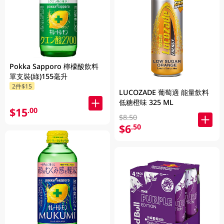
Pokka Sapporo 檸檬酸飲料
單支裝(綠)155毫升
2件$15
LUCOZADE 葡萄適 能量飲料
低糖橙味 325 ML
$15
.00
$8.50
$6
.50