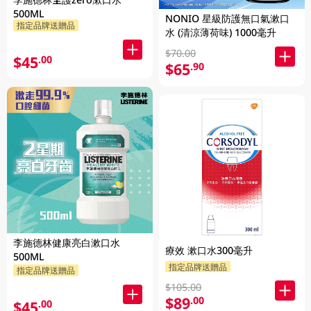
500ML
NONIO 星級防護無口氣漱口
指定品牌送贈品
水 (清涼薄荷味) 1000毫升
$70.00
$45
.00
$65
.90
李施德林健康亮白漱口水
療效 漱口水300毫升
500ML
指定品牌送贈品
指定品牌送贈品
$105.00
$89
.00
$45
.00