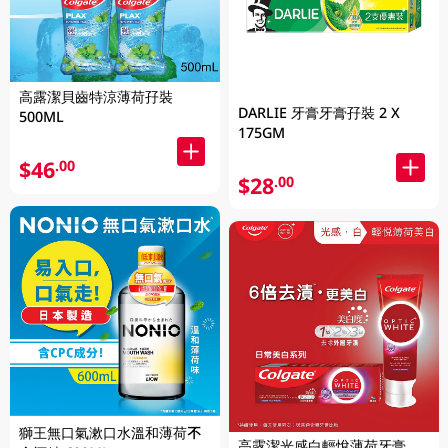
高露潔貝齒特涼薄荷孖裝
DARLIE 牙膏牙膏孖裝 2 X
500ML
175GM
$46
.00
$28
.00
獅王無口氣漱口水溫和薄荷不
高露潔光感白輕悅薄荷牙膏