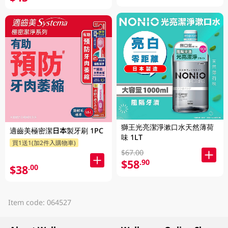
獅王光亮潔淨漱口水天然薄荷
適齒美極密潔日本製牙刷 1PC
味 1LT
買1送1(加2件入購物車)
$67.00
$58
.90
$38
.00
Item code: 064527