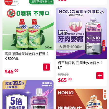
高露潔貝齒茶味漱口水孖裝 2
X 500ML
獅王無口氣 齒周全效漱口水 1
LT
$46
.00
$70.00
$65
.90