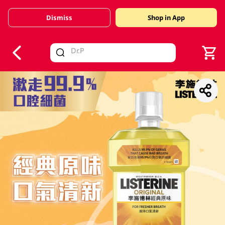
Dismiss
Shop in App
V
alid Until 30 June 2026