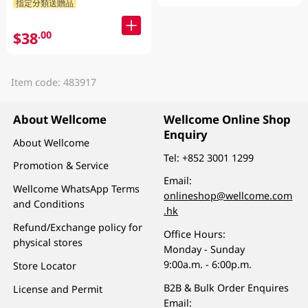
指定分類送贈品
$38
.00
Item code: 483917
About Wellcome
Wellcome Online Shop
Enquiry
About Wellcome
Tel:
+852 3001 1299
Promotion & Service
Email:
Wellcome WhatsApp Terms
onlineshop@wellcome.com
and Conditions
.hk
Refund/Exchange policy for
Office Hours:
physical stores
Monday - Sunday
9:00a.m. - 6:00p.m.
Store Locator
B2B & Bulk Order Enquires
License and Permit
Email: