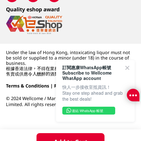
Quality eshop award
Under the law of Hong Kong, intoxicating liquor must not
be sold or supplied to a minor (under 18) in the course of
business.
訂閱惠康WhatsApp帳號
根據香港法律，不得在業務過程中，向未成年人 (18 歲以下人士)
Subscribe to Wellcome
售賣或供應令人醺醉的酒類。
WhatApp account
Terms & Conditions
|
Privacy Policy
|
DFI Retail Group
快人一步接收至抵資訊！
Stay one step ahead and grab
© 2024 Wellcome / Market Place. The Dairy Farm Company
the best deals!
Limited. All rights reserved.
連結 WhatsApp 帳號