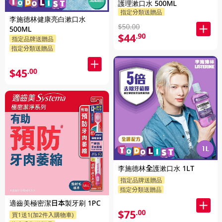
護理漱口水 500ML
指定分類送贈品
李施德林健康亮白漱口水
$50.00
500ML
$44
.90
指定品牌送贈品
指定分類送贈品
$45
.00
李施德林全護漱口水 1LT
指定品牌送贈品
指定分類送贈品
適齒美極密潔日本製牙刷 1PC
$75
.00
買1送1(加2件入購物車)