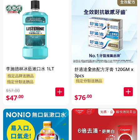
李施德林冰藍漱口水 1LT
舒適達全效配方牙膏 120GM x
3pcs
指定品牌送贈品
指定分類送贈品
指定分類送贈品
$57.00
$76
.00
$47
.00