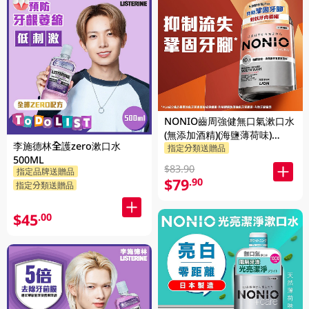
NONIO齒周強健無口氣漱口水
(無添加酒精)(海鹽薄荷味)
李施德林全護zero漱口水
1000ML
指定分類送贈品
500ML
$83.90
指定品牌送贈品
$79
.90
指定分類送贈品
$45
.00