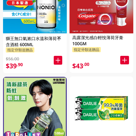
高露潔光感白輕悅薄荷牙膏
獅王無口氣漱口水溫和薄荷不
100GM
含酒精 600ML
指定分類送贈品
指定分類送贈品
$56.00
$43
.00
$39
.90