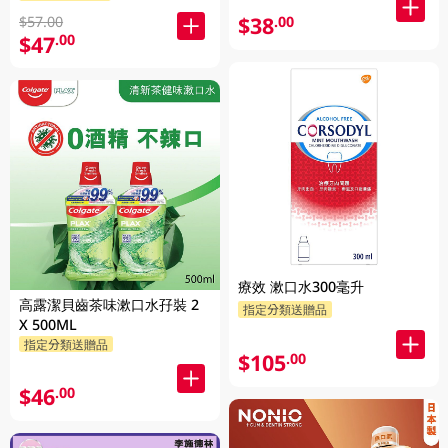
$38
$57.00
.00
$47
.00
療效 漱口水300毫升
高露潔貝齒茶味漱口水孖裝 2
指定分類送贈品
X 500ML
指定分類送贈品
$105
.00
$46
.00