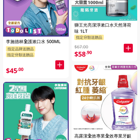
獅王光亮潔淨漱口水天然薄荷
味 1LT
指定分類送贈品
李施德林全護漱口水 500ML
$67.00
指定品牌送贈品
$58
.90
指定分類送贈品
$45
.00
高露潔全效專業全效專業牙齦