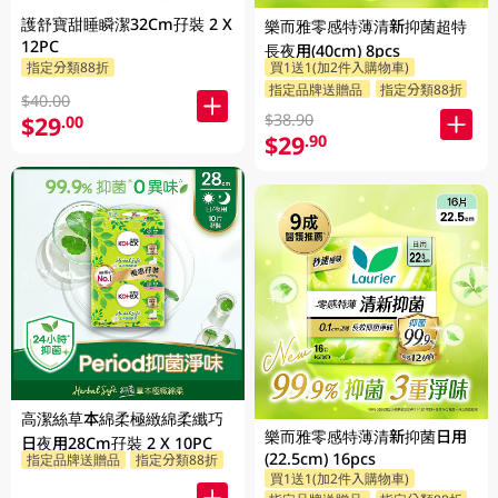
護舒寶甜睡瞬潔32Cm孖裝 2 X
樂而雅零感特薄清新抑菌超特
12PC
長夜用(40cm) 8pcs
指定分類88折
買1送1(加2件入購物車)
指定品牌送贈品
指定分類88折
$40.00
$38.90
$29
.00
$29
.90
高潔絲草本綿柔極緻綿柔纖巧
樂而雅零感特薄清新抑菌日用
日夜用28Cm孖裝 2 X 10PC
(22.5cm) 16pcs
指定品牌送贈品
指定分類88折
買1送1(加2件入購物車)