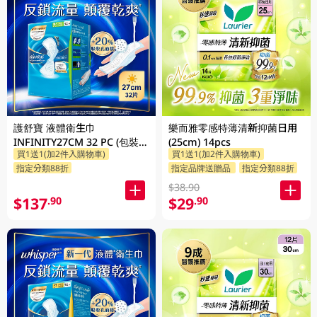
護舒寶 液體衛生巾
樂而雅零感特薄清新抑菌日用
INFINITY27CM 32 PC (包裝隨
(25cm) 14pcs
買1送1(加2件入購物車)
買1送1(加2件入購物車)
機發放)
指定分類88折
指定品牌送贈品
指定分類88折
$38.90
$137
$29
.90
.90