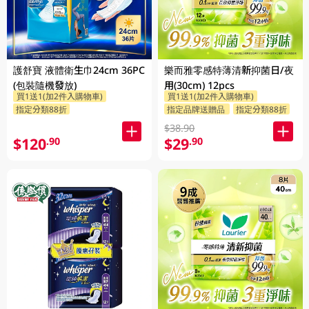
護舒寶 液體衛生巾24cm 36PC
樂而雅零感特薄清新抑菌日/夜
(包裝隨機發放)
用(30cm) 12pcs
買1送1(加2件入購物車)
買1送1(加2件入購物車)
指定分類88折
指定品牌送贈品
指定分類88折
$38.90
$120
$29
.90
.90