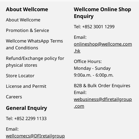
About Wellcome
Wellcome Online Shop
Enquiry
About Wellcome
Tel:
+852 3001 1299
Promotion & Service
Email:
Wellcome WhatsApp Terms
onlineshop@wellcome.com
and Conditions
.hk
Refund/Exchange policy for
Office Hours:
physical stores
Monday - Sunday
9:00a.m. - 6:00p.m.
Store Locator
B2B & Bulk Order Enquires
License and Permit
Email:
Careers
webusiness@dfiretailgroup
.com
General Enquiry
Tel:
+852 2299 1133
Email:
wellcomecs@DFIretailgroup