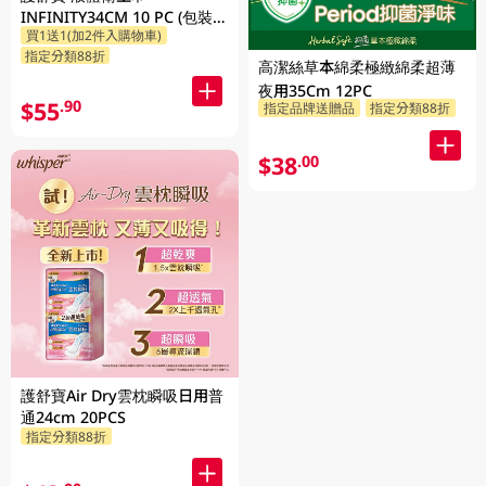
INFINITY34CM 10 PC (包裝隨
買1送1(加2件入購物車)
機發放)
指定分類88折
高潔絲草本綿柔極緻綿柔超薄
夜用35Cm 12PC
$55
.90
指定品牌送贈品
指定分類88折
$38
.00
護舒寶Air Dry雲枕瞬吸日用普
通24cm 20PCS
指定分類88折