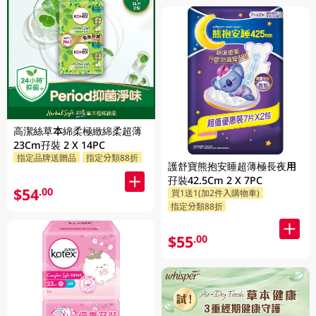
高潔絲草本綿柔極緻綿柔超薄
23Cm孖裝 2 X 14PC
指定品牌送贈品
指定分類88折
護舒寶熊抱安睡超薄極長夜用
孖裝42.5Cm 2 X 7PC
$54
.00
買1送1(加2件入購物車)
指定分類88折
$55
.00