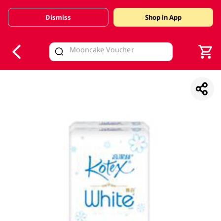
Dismiss
Shop in App
V
alid Until 30 June 2026