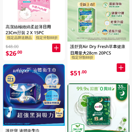
高潔絲極緻綿柔超薄日用
23Cm孖裝 2 X 15PC
指定品牌送贈品
指定分類88折
護舒寶Air Dry Fresh草本健康
$48.00
$26
.00
日用量大28cm 20PCS
指定分類88折
$51
.00
護舒寶 液體衛生巾