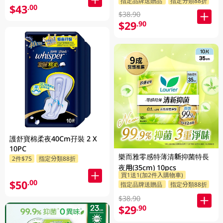
指定品牌送贈品
指定分類88折
$43
.00
$38.90
$29
.90
護舒寶棉柔夜40Cm孖裝 2 X
10PC
樂而雅零感特薄清新抑菌特長
2件$75
指定分類88折
夜用(35cm) 10pcs
買1送1(加2件入購物車)
$50
.00
指定品牌送贈品
指定分類88折
$38.90
$29
.90