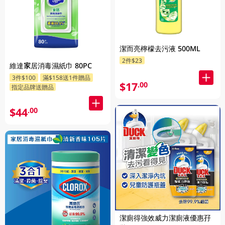
潔而亮檸檬去污液 500ML
2件$23
維達家居消毒濕紙巾 80PC
3件$100
滿$158送1件贈品
$17
.00
指定品牌送贈品
$44
.00
潔廁得強效威力潔廁液優惠孖