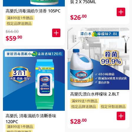
裝 2 X 750ML
高樂氏消毒濕紙巾清香 105PC
$26
.00
滿$99送1件贈品
指定品牌送贈品
$64.00
$59
.90
高樂氏漂白水檸檬味 2.8LT
滿$99送1件贈品
指定品牌送贈品
指定分類送贈品
高樂氏 消毒濕紙巾清新香味
$28
.00
120PC
滿$99送1件贈品