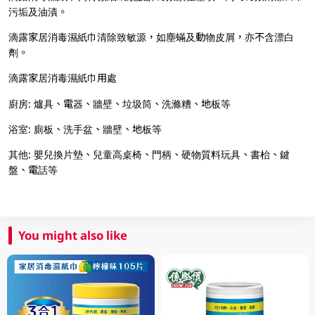
污垢及油漬。
滴露家居消毒濕紙巾清除致敏源，如塵蟎及動物皮屑，亦不含漂白
劑。
滴露家居消毒濕紙巾用處
廚房: 爐具、電器、牆壁、垃圾筒、洗滌糟、地板等
浴室: 廁板、洗手盆、牆壁、地板等
其他: 嬰兒換片墊、兒童高桌椅、門柄、硬物質料玩具、書枱、鍵
盤、電話等
You might also like