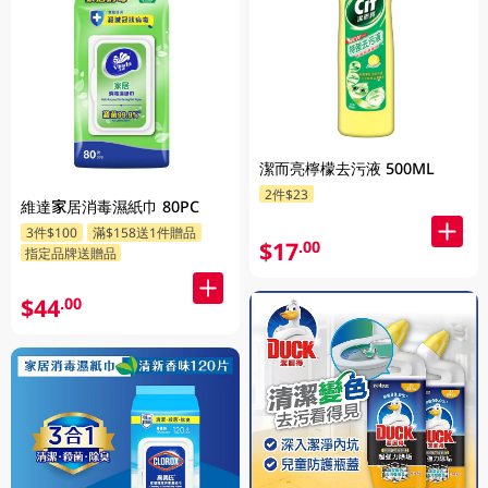
潔而亮檸檬去污液 500ML
2件$23
維達家居消毒濕紙巾 80PC
3件$100
滿$158送1件贈品
$17
.00
指定品牌送贈品
$44
.00