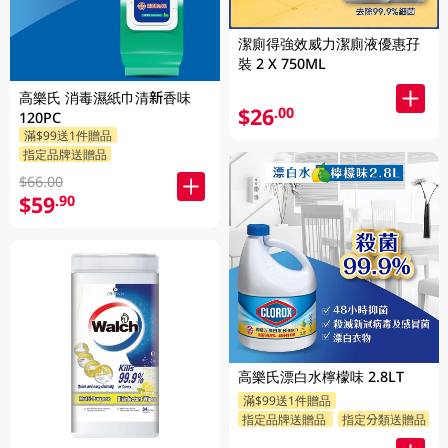
潔廁得強效威力潔廁液優惠孖
裝 2 X 750ML
高樂氏 消毒濕紙巾清新香味
$26
.00
120PC
滿$99送1件贈品
指定品牌送贈品
$66.00
$59
.90
高樂氏漂白水檸檬味 2.8LT
滿$99送1件贈品
指定品牌送贈品
指定分類送贈品