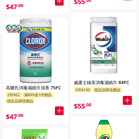
$55
.00
$47
.00
威露士綠茶消毒濕紙巾 84PC
高樂氏消毒濕紙巾清香 75PC
3件$100
指定品牌送贈品
2件$62
滿$99送1件贈品
指定品牌送贈品
$55
.00
$47
.00