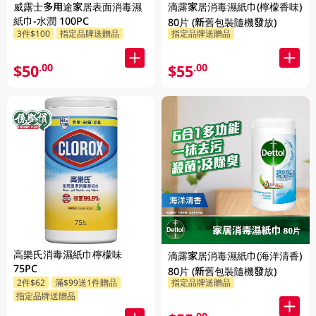
威露士多用途家居表面消毒濕
滴露家居消毒濕紙巾(檸檬香味)
紙巾-水潤 100PC
80片 (新舊包裝隨機發放)
3件$100
指定品牌送贈品
指定品牌送贈品
$50
$55
.00
.00
高樂氏消毒濕紙巾檸檬味
滴露家居消毒濕紙巾(海洋清香)
75PC
80片 (新舊包裝隨機發放)
2件$62
滿$99送1件贈品
指定品牌送贈品
指定品牌送贈品