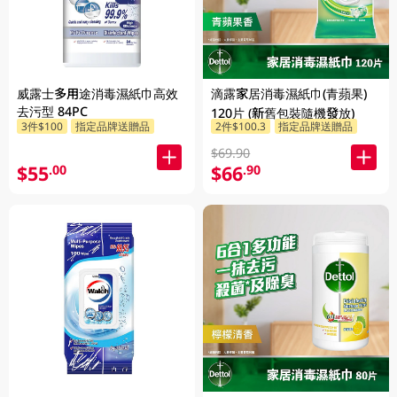
威露士多用途消毒濕紙巾高效
滴露家居消毒濕紙巾(青蘋果)
去污型 84PC
120片 (新舊包裝隨機發放)
3件$100
指定品牌送贈品
2件$100.3
指定品牌送贈品
$69.90
$55
$66
.00
.90