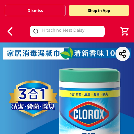
Dismiss
Shop in App
V
alid Until 30 June 2026