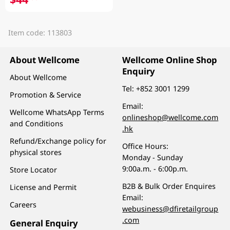
Item code: 113803
About Wellcome
Wellcome Online Shop
Enquiry
About Wellcome
Tel:
+852 3001 1299
Promotion & Service
Email:
Wellcome WhatsApp Terms
onlineshop@wellcome.com
and Conditions
.hk
Refund/Exchange policy for
Office Hours:
physical stores
Monday - Sunday
9:00a.m. - 6:00p.m.
Store Locator
B2B & Bulk Order Enquires
License and Permit
Email:
Careers
webusiness@dfiretailgroup
.com
General Enquiry