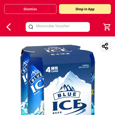
Dismiss
Shop in App
V
alid Until 30 June 2026