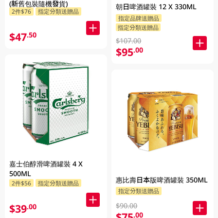
(新舊包裝隨機發貨)
朝日啤酒罐裝 12 X 330ML
2件$76
指定分類送贈品
指定品牌送贈品
指定分類送贈品
$47
.50
$107.00
$95
.00
嘉士伯醇滑啤酒罐裝 4 X
500ML
惠比壽日本版啤酒罐裝 350ML
2件$56
指定分類送贈品
指定分類送贈品
$90.00
$39
.00
$75
.00