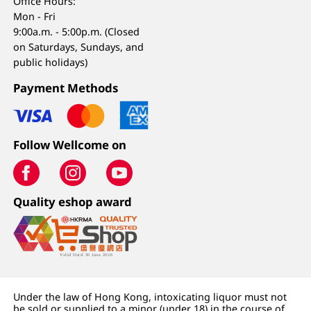
Office Hours:
Mon - Fri
9:00a.m. - 5:00p.m. (Closed
on Saturdays, Sundays, and
public holidays)
Payment Methods
Follow Wellcome on
Quality eshop award
Under the law of Hong Kong, intoxicating liquor must not
be sold or supplied to a minor (under 18) in the course of