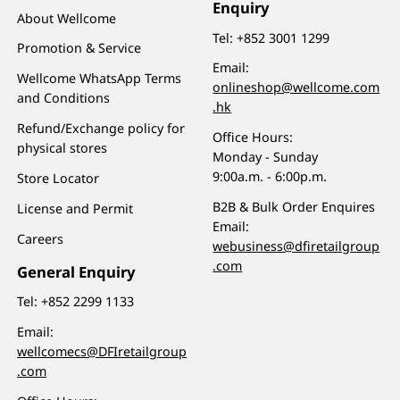
Enquiry
About Wellcome
Tel:
+852 3001 1299
Promotion & Service
Email:
Wellcome WhatsApp Terms
onlineshop@wellcome.com
and Conditions
.hk
Refund/Exchange policy for
Office Hours:
physical stores
Monday - Sunday
9:00a.m. - 6:00p.m.
Store Locator
B2B & Bulk Order Enquires
License and Permit
Email:
Careers
webusiness@dfiretailgroup
.com
General Enquiry
Tel:
+852 2299 1133
Email:
wellcomecs@DFIretailgroup
.com