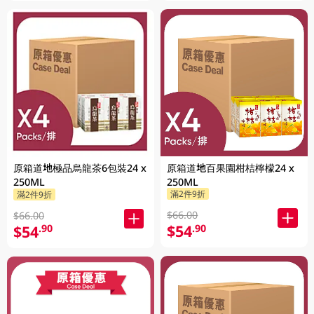
原箱道地百果園柑桔檸檬24 x
原箱道地極品烏龍茶6包裝24 x
250ML
250ML
滿2件9折
滿2件9折
$66.00
$66.00
$54
.90
$54
.90