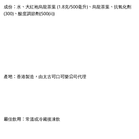
成份：水、大紅袍烏龍茶葉 (1.8克/500毫升)、烏龍茶葉、抗氧化劑
(300)、酸度調節劑(500(ii))
產地：香港製造，由太古可口可樂公司代理
最佳飲用：常溫或冷藏後凍飲