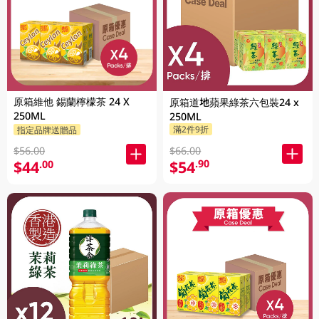
原箱維他 錫蘭檸檬茶 24 X
原箱道地蘋果綠茶六包裝24 x
250ML
250ML
滿2件9折
指定品牌送贈品
$66.00
$56.00
$54
.90
$44
.00