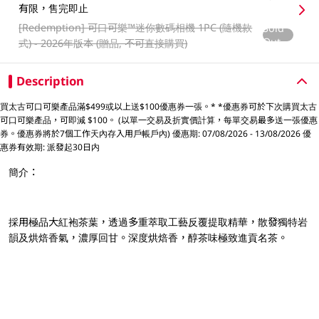
有限，售完即止
[Redemption]
可口可樂™️迷你數碼相機 1PC (隨機款
Sold
Out
式) - 2026年版本 (贈品, 不可直接購買)
Description
買太古可口可樂產品滿$499或以上送$100優惠券一張。* *優惠券可於下次購買太古
可口可樂產品，可即減 $100。 (以單一交易及折實價計算，每單交易最多送一張優惠
券。優惠券將於7個工作天內存入用戶帳戶內) 優惠期: 07/08/2026 - 13/08/2026 優
惠券有效期: 派發起30日内
簡介：
採用極品大紅袍茶葉，透過多重萃取工藝反覆提取精華，散發獨特岩
韻及烘焙香氣，濃厚回甘。深度烘焙香，醇茶味極致進貢名茶。