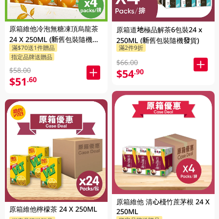
原箱維他冷泡無糖凍頂烏龍茶
原箱道地極品解茶6包裝24 x
24 X 250ML (新舊包裝隨機發
250ML (新舊包裝隨機發貨)
滿$70送1件贈品
滿2件9折
貨)
指定品牌送贈品
$66.00
$58.00
$54
.90
$51
.60
原箱維他 清心棧竹蔗茅根 24 X
原箱維他檸檬茶 24 X 250ML
250ML