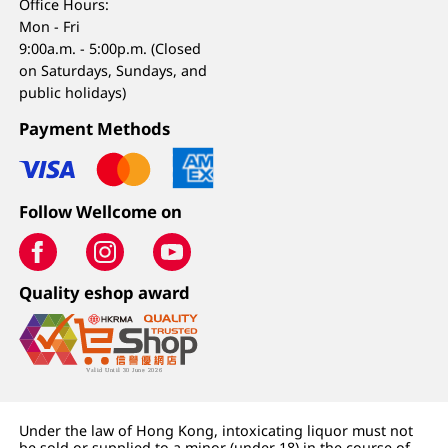
Office Hours:
Mon - Fri
9:00a.m. - 5:00p.m. (Closed
on Saturdays, Sundays, and
public holidays)
Payment Methods
Follow Wellcome on
Quality eshop award
Under the law of Hong Kong, intoxicating liquor must not
be sold or supplied to a minor (under 18) in the course of