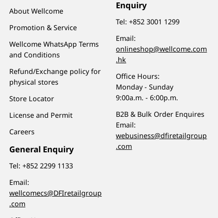
Enquiry
About Wellcome
Tel:
+852 3001 1299
Promotion & Service
Email:
Wellcome WhatsApp Terms
onlineshop@wellcome.com
and Conditions
.hk
Refund/Exchange policy for
Office Hours:
physical stores
Monday - Sunday
9:00a.m. - 6:00p.m.
Store Locator
B2B & Bulk Order Enquires
License and Permit
Email:
Careers
webusiness@dfiretailgroup
.com
General Enquiry
Tel:
+852 2299 1133
Email:
wellcomecs@DFIretailgroup
.com