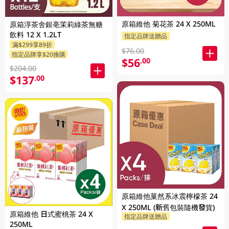
原箱維他 菊花茶 24 X 250ML
原箱淳茶舍銀亳茉莉綠茶無糖
飲料 12 X 1.2LT
指定品牌送贈品
滿$299享89折
$76.00
指定品牌享$20換購
$56
.00
$204.00
$137
.00
原箱維他菓然系冰震檸檬茶 24
X 250ML (新舊包裝隨機發貨)
原箱維他 日式蜜桃茶 24 X
指定品牌送贈品
250ML