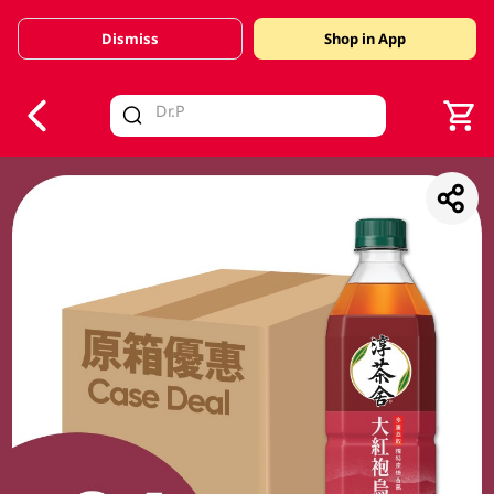
Dismiss
Shop in App
V
alid Until 30 June 2026