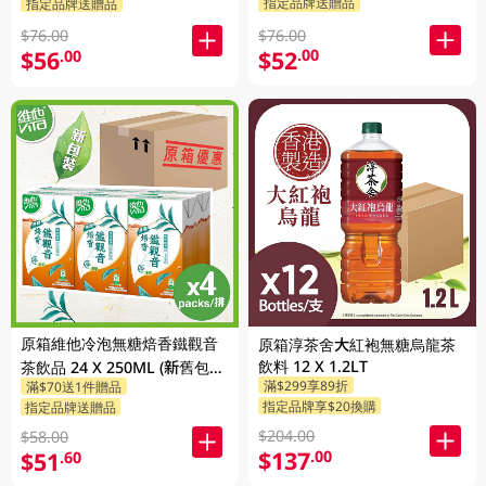
指定品牌送贈品
指定品牌送贈品
$76.00
$76.00
$52
.00
$56
.00
原箱維他冷泡無糖焙香鐵觀音
原箱淳茶舍大紅袍無糖烏龍茶
飲料 12 X 1.2LT
茶飲品 24 X 250ML (新舊包裝
滿$299享89折
滿$70送1件贈品
隨機發貨)
指定品牌享$20換購
指定品牌送贈品
$204.00
$58.00
$137
.00
$51
.60