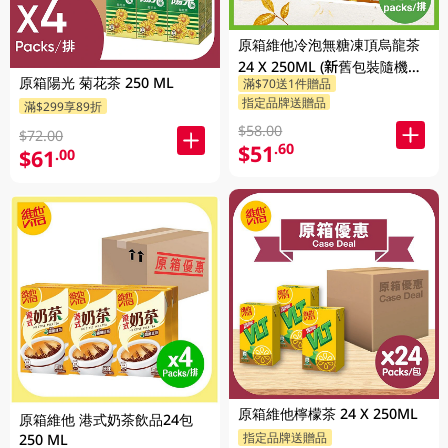
原箱維他冷泡無糖凍頂烏龍茶
24 X 250ML (新舊包裝隨機發
原箱陽光 菊花茶 250 ML
滿$70送1件贈品
貨)
指定品牌送贈品
滿$299享89折
$58.00
$72.00
$51
.60
$61
.00
原箱維他檸檬茶 24 X 250ML
原箱維他 港式奶茶飲品24包
指定品牌送贈品
250 ML