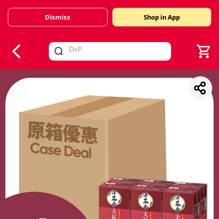
Dismiss
Shop in App
V
alid Until 30 June 2026