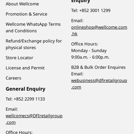
Enquiry
About Wellcome
Tel:
+852 3001 1299
Promotion & Service
Email:
Wellcome WhatsApp Terms
onlineshop@wellcome.com
and Conditions
.hk
Refund/Exchange policy for
Office Hours:
physical stores
Monday - Sunday
9:00a.m. - 6:00p.m.
Store Locator
B2B & Bulk Order Enquires
License and Permit
Email:
Careers
webusiness@dfiretailgroup
.com
General Enquiry
Tel:
+852 2299 1133
Email:
wellcomecs@DFIretailgroup
.com
Office Hours: