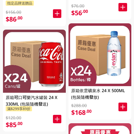
指定品牌送贈品
$76.00
$56
.00
$156.00
$86
.00
原箱依雲礦泉水 24 X 500ML
(包裝隨機發放)
原箱可口可樂汽水罐裝 24 X
330ML (包裝隨機發送)
$288.00
滿$299享89折
$168
.00
$120.00
$85
.00