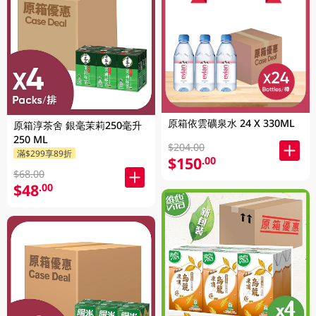
原箱依雲礦泉水 24 X 330ML
原箱淳茶舍 銀毫茉莉250毫升
250 ML
$204.00
滿$299享89折
$150
.00
$68.00
$48
.00