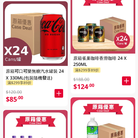
原箱雀巢咖啡香滑咖啡 24 X
250ML
滿$299享89折
原箱可口可樂無糖汽水罐裝 24
X 330ML(包裝隨機發送)
$188.00
滿$299享89折
$124
.00
$120.00
$85
.00