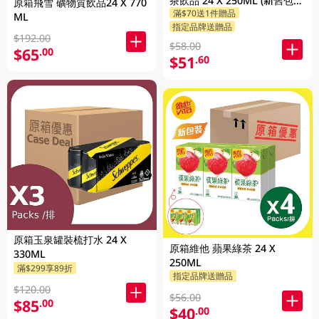
茶飲品 24 X 250ML (新舊包裝
原箱飛雪 礦物質飲品24 X 770
滿$70送1件贈品
隨機發貨)
ML
指定品牌送贈品
$192.00
$58.00
$65
.00
$51
.60
原箱玉泉罐裝梳打水 24 X
原箱維他 蘋果綠茶 24 X
330ML
250ML
滿$299享89折
指定品牌送贈品
$120.00
$56.00
$85
.00
$40
.00