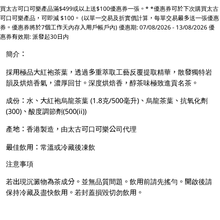
買太古可口可樂產品滿$499或以上送$100優惠券一張。* *優惠券可於下次購買太古
可口可樂產品，可即減 $100。 (以單一交易及折實價計算，每單交易最多送一張優惠
券。優惠券將於7個工作天內存入用戶帳戶內) 優惠期: 07/08/2026 - 13/08/2026 優
惠券有效期: 派發起30日内
簡介：
採用極品大紅袍茶葉，透過多重萃取工藝反覆提取精華，散發獨特岩
韻及烘焙香氣，濃厚回甘。深度烘焙香，醇茶味極致進貢名茶。
成份：水、大紅袍烏龍茶葉 (1.8克/500毫升)、烏龍茶葉、抗氧化劑
(300)、酸度調節劑(500(ii))
產地：香港製造，由太古可口可樂公司代理
最佳飲用：常溫或冷藏後凍飲
注意事項
若出現沉澱物為茶成分。並無品質間題。飲用前請先搖勻。開啟後請
保持冷藏及盡快飲用。若封蓋損毀切勿飲用。