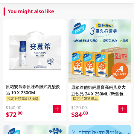
You might also like
原箱安慕希原味希臘式乳酸飲
原箱維他奶鈣思寶高鈣燕麥大
品 10 X 230GM
豆飲品 24 X 250ML (新舊包裝
指定分類享$13換購
指定品牌送贈品
隨機發貨)
$140.00
$120.00
$72
$84
.00
.00