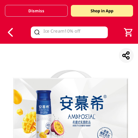
Dismiss
Shop in App
V
alid Until 30 June 2026