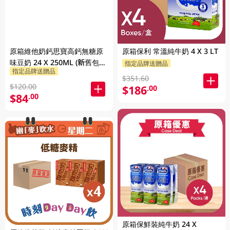
原箱維他奶鈣思寶高鈣無糖原
原箱保利 常溫純牛奶 4 X 3 LT
味豆奶 24 X 250ML (新舊包裝
指定品牌送贈品
指定品牌送贈品
隨機發貨)
$351.60
$120.00
$186
.00
$84
.00
原箱保鮮裝純牛奶 24 X