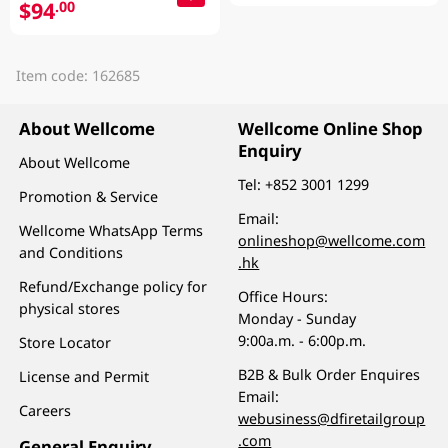
$94
.00
Item code: 162685
About Wellcome
Wellcome Online Shop
Enquiry
About Wellcome
Tel:
+852 3001 1299
Promotion & Service
Email:
Wellcome WhatsApp Terms
onlineshop@wellcome.com
and Conditions
.hk
Refund/Exchange policy for
Office Hours:
physical stores
Monday - Sunday
9:00a.m. - 6:00p.m.
Store Locator
B2B & Bulk Order Enquires
License and Permit
Email:
Careers
webusiness@dfiretailgroup
.com
General Enquiry