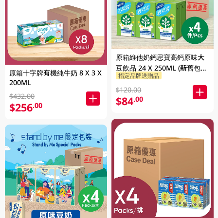
原箱維他奶鈣思寶高鈣原味大
豆飲品 24 X 250ML (新舊包裝
原箱十字牌有機純牛奶 8 X 3 X
指定品牌送贈品
隨機發貨)
200ML
$120.00
$432.00
$84
.00
$256
.00