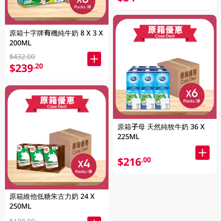
原箱十字牌有機純牛奶 8 X 3 X
200ML
$432.00
$239
.20
原箱子母 天然純牧牛奶 36 X
225ML
$216
.00
原箱維他低糖朱古力奶 24 X
250ML