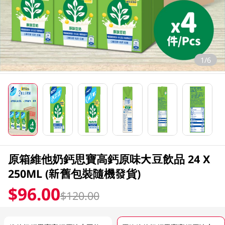
1/6
原箱維他奶鈣思寶高鈣原味大豆飲品 24 X
250ML (新舊包裝隨機發貨)
$96.00
$120.00