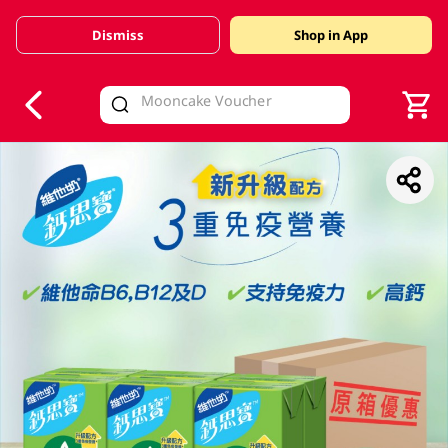
Dismiss
Shop in App
V
alid Until 30 June 2026