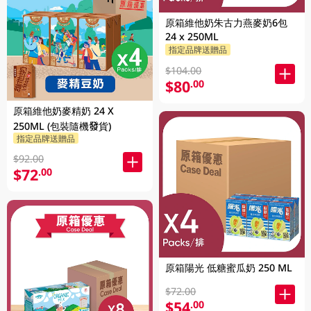
原箱維他奶朱古力燕麥奶6包
24 x 250ML
指定品牌送贈品
$104.00
$80
.00
原箱維他奶麥精奶 24 X
250ML (包裝隨機發貨)
指定品牌送贈品
$92.00
$72
.00
原箱陽光 低糖蜜瓜奶 250 ML
$72.00
$54
.00