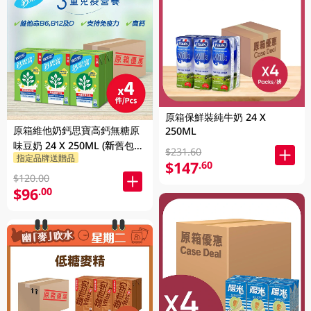
原箱保鮮裝純牛奶 24 X
原箱維他奶鈣思寶高鈣無糖原
250ML
味豆奶 24 X 250ML (新舊包裝
$231.60
指定品牌送贈品
隨機發貨)
$147
.60
$120.00
$96
.00