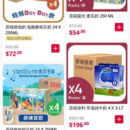
原箱陽光 蜜瓜奶 250 ML
$72.00
原箱維他奶 低糖麥精豆奶 24 X
$54
.00
250ML
指定品牌送贈品
$92.00
$72
.00
原箱保利 常溫純牛奶 4 X 3 LT
$351.60
$196
.00
原箱維他奶豆奶 24 X 250ML