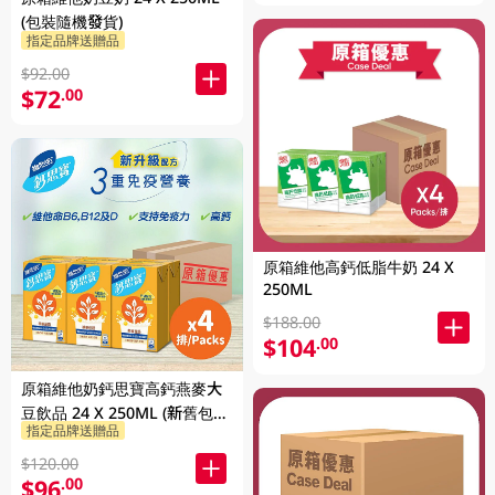
(包裝隨機發貨)
指定品牌送贈品
$92.00
$72
.00
原箱維他高鈣低脂牛奶 24 X
250ML
$188.00
$104
.00
原箱維他奶鈣思寶高鈣燕麥大
豆飲品 24 X 250ML (新舊包裝
指定品牌送贈品
隨機發貨)
$120.00
$96
.00