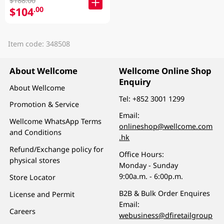
$188.00
$104
.00
Item code: 348508
About Wellcome
Wellcome Online Shop
Enquiry
About Wellcome
Tel:
+852 3001 1299
Promotion & Service
Email:
Wellcome WhatsApp Terms
onlineshop@wellcome.com
and Conditions
.hk
Refund/Exchange policy for
Office Hours:
physical stores
Monday - Sunday
9:00a.m. - 6:00p.m.
Store Locator
B2B & Bulk Order Enquires
License and Permit
Email:
Careers
webusiness@dfiretailgroup